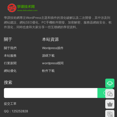
學課技術網專注WordPress主題和插件的漢化破解以及二次開發，其中涉及到
網站建設、網站SEO優化、PC手機軟件開發、加密解密、服務器網絡安全、軟
件漢化，同時也會和大家分享一些互聯網的學習資料。
關于
本站資源
關于我們
Wordpress插件
本站服務
源碼下載
行業新聞
wordpress模闆
網站優化
軟件下載
搜索
提交工單
QQ：125252828