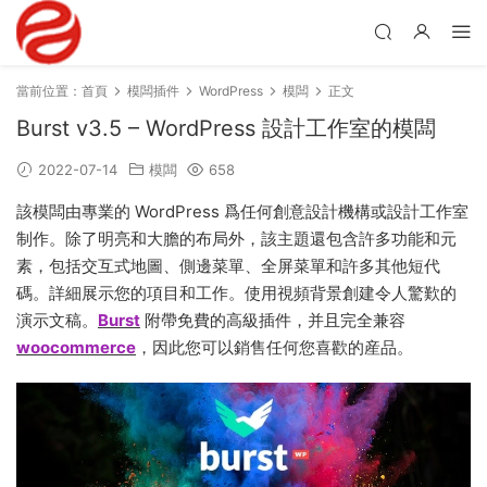
當前位置：
首頁
模闆插件
WordPress
模闆
正文
Burst v3.5 – WordPress 設計工作室的模闆
2022-07-14
模闆
658
該模闆由專業的 WordPress 爲任何創意設計機構或設計工作室
制作。除了明亮和大膽的布局外，該主題還包含許多功能和元
素，包括交互式地圖、側邊菜單、全屏菜單和許多其他短代
碼。詳細展示您的項目和工作。使用視頻背景創建令人驚歎的
演示文稿。
Burst
附帶免費的高級插件，并且完全兼容
woocommerce
，因此您可以銷售任何您喜歡的産品。