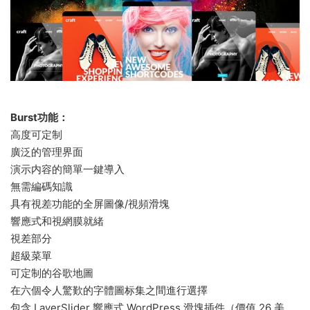
Burst功能：
高度可定制
廣泛的管理界面
演示内容的簡單一鍵導入
無需編碼知識
具有視差功能的全屏圖像/視頻滑塊
響應式和視網膜就緒
視差部分
超級菜單
可定制的谷歌地圖
在六個令人驚歎的字體圖标集之間進行選擇
包含 LayerSlider 響應式 WordPress 滑塊插件（價值 26 美