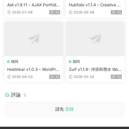
Asli v1.9.11 – AJAX Portfolio
Hubfolio v1.1.4 – Creative P
Elementor WordPress Them
ortfolio & Digital Agency Wo
2026-07-08
35
2026-06-08
35
e
rdPress Elementor Theme
模闆
模闆
Hostinkar v1.0.3 – WordPres
Zurf v1.1.9- 沖浪和潛水 Wor
s & WHMCS 主題
dPress主題
2026-06-03
35
2026-05-24
35
評論
0
請先
登錄