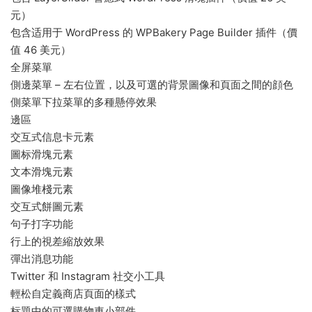
元）
包含适用于 WordPress 的 WPBakery Page Builder 插件（價
值 46 美元）
全屏菜單
側邊菜單 – 左右位置，以及可選的背景圖像和頁面之間的顔色
側菜單下拉菜單的多種懸停效果
邊區
交互式信息卡元素
圖标滑塊元素
文本滑塊元素
圖像堆棧元素
交互式餅圖元素
句子打字功能
行上的視差縮放效果
彈出消息功能
Twitter 和 Instagram 社交小工具
輕松自定義商店頁面的樣式
标題中的可選購物車小部件