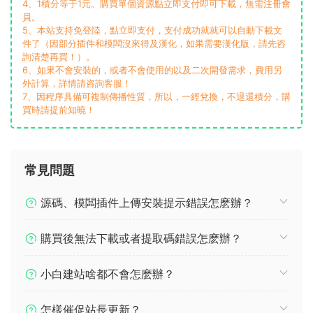
4、1積分等于1元。購買單個資源點立即支付即可下載，無需注冊會
員。
5、本站支持免登陸，點立即支付，支付成功就就可以自動下載文
件了（因部分插件和模闆沒來得及漢化，如果需要漢化版，請先咨
詢清楚再買！）。
6、如果不會安裝的，或者不會使用的以及二次開發需求，費用另
外計算，詳情請咨詢客服！
7、因程序具備可複制傳播性質，所以，一經兌換，不退還積分，購
買時請提前知曉！
常見問題
源碼、模闆插件上傳安裝提示錯誤怎麽辦？
購買後無法下載或者提取碼錯誤怎麽辦？
小白建站啥都不會怎麽辦？
怎樣催促站長更新？