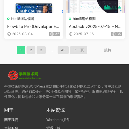
html5網站模闆
html5網站模闆
Flowbite Pro (Developer Edi
Abstack v2025-07-15 – Ne
tion) v1.3.0 – Admin Dashbo
xt Js Admin & Dashboard T
2025-08-04
35
2025-07-16
35
ard (Next.js)
emplate
1
2
3
...
49
下一頁
跳轉
學課技術網專注WordPress主題和插件的漢化破解以及二次開發，其中涉及到
網站建設、網站SEO優化、PC手機軟件開發、加密解密、服務器網絡安全、軟
件漢化，同時也會和大家分享一些互聯網的學習資料。
關于
本站資源
關于我們
Wordpress插件
本站服務
源碼下載