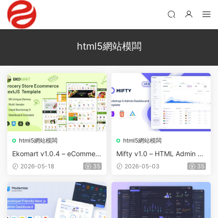
html5網站模闆
html5網站模闆
html5網站模闆
Ekomart v1.0.4 – eCommerc
Mifty v1.0 – HTML Admin &
e React NextJS Template +
Dashboard Template
2026-05-18
35
2026-05-03
35
Admin Dashboard