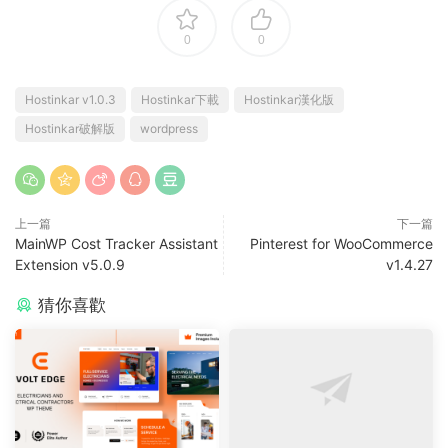
0
0
Hostinkar v1.0.3
Hostinkar下載
Hostinkar漢化版
Hostinkar破解版
wordpress
上一篇
下一篇
MainWP Cost Tracker Assistant
Pinterest for WooCommerce
Extension v5.0.9
v1.4.27
猜你喜歡