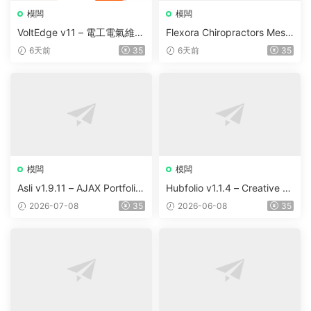
模闆
模闆
VoltEdge v11 – 電工電氣維修
Flexora Chiropractors Mess
WordPress 主題
age and Physical Therapist
6天前
35
6天前
35
s WordPress Theme v10
模闆
模闆
Asli v1.9.11 – AJAX Portfolio
Hubfolio v1.1.4 – Creative P
Elementor WordPress Them
ortfolio & Digital Agency Wo
2026-07-08
35
2026-06-08
35
e
rdPress Elementor Theme