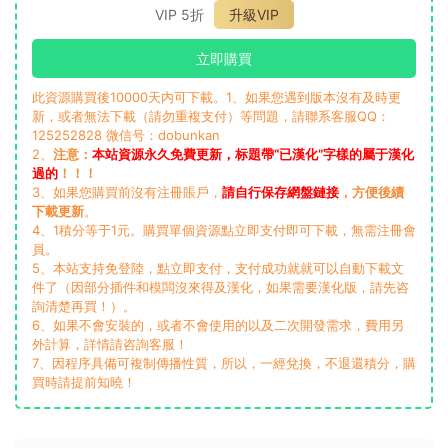
VIP 5折
升級VIP
立即購買
此資源購買後10000天内可下載。1、如果您遇到版本沒有及時更
新，或者無法下載（請勿重複支付）等問題，請聯系客服QQ：
125252828 微信号：dobunkan
2、
注意：
本站資源永久免費更新，标題帶“已漢化”字樣的屬于漢化
過的
！！！
3、如果您購買前沒有注冊賬戶，
請自行保存網盤鏈接
，方便後續
下載更新
。
4、1積分等于1元。購買單個資源點立即支付即可下載，無需注冊會
員。
5、本站支持免登陸，點立即支付，支付成功就就可以自動下載文
件了（因部分插件和模闆沒來得及漢化，如果需要漢化版，請先咨
詢清楚再買！）。
6、如果不會安裝的，或者不會使用的以及二次開發需求，費用另
外計算，詳情請咨詢客服！
7、因程序具備可複制傳播性質，所以，一經兌換，不退還積分，購
買時請提前知曉！