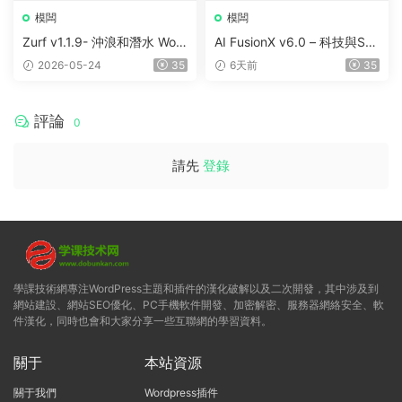
模闆
模闆
Zurf v1.1.9- 沖浪和潛水 Wor
AI FusionX v6.0 – 科技與Saa
dPress主題
S代理機構主題
2026-05-24
35
6天前
35
評論
0
請先
登錄
學課技術網專注WordPress主題和插件的漢化破解以及二次開發，其中涉及到
網站建設、網站SEO優化、PC手機軟件開發、加密解密、服務器網絡安全、軟
件漢化，同時也會和大家分享一些互聯網的學習資料。
關于
本站資源
關于我們
Wordpress插件