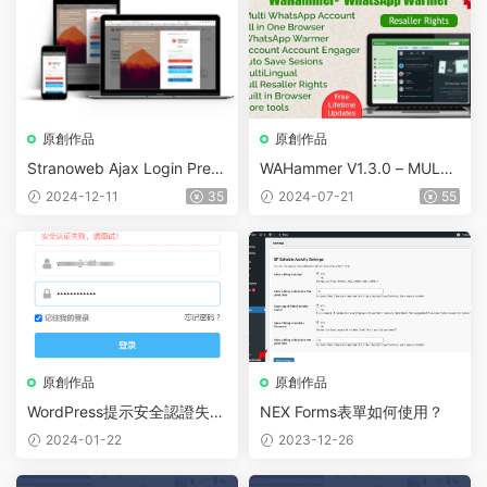
原創作品
原創作品
Stranoweb Ajax Login Premi
WAHammer V1.3.0 – MULTI
um v2.0.7
WHATSAPP ACCOUNT BRO
2024-12-11
35
2024-07-21
55
WSER + WHATSAPP WARM
ER / ACCOUNT ENGAGER
(FULL RESALLER)
原創作品
原創作品
WordPress提示安全認證失
NEX Forms表單如何使用？
敗，請重試（解決方法）
2024-01-22
2023-12-26