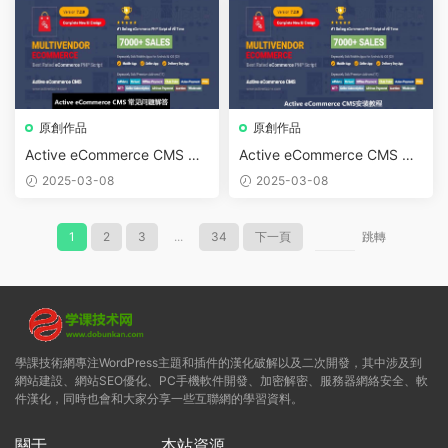
原創作品
原創作品
Active eCommerce CMS 常
Active eCommerce CMS 安
見問題解答
裝教程
2025-03-08
2025-03-08
1
2
3
...
34
下一頁
跳轉
學課技術網專注WordPress主題和插件的漢化破解以及二次開發，其中涉及到
網站建設、網站SEO優化、PC手機軟件開發、加密解密、服務器網絡安全、軟
件漢化，同時也會和大家分享一些互聯網的學習資料。
關于
本站資源