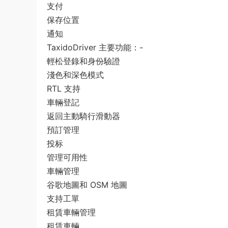
支付
保存位置
通知
TaxidoDriver 主要功能：-
輕松登錄和身份驗證
淺色和深色模式
RTL 支持
車輛登記
返回主動騎行滑動器
預訂管理
投标
管理可用性
車輛管理
谷歌地圖和 OSM 地圖
支持工單
租賃車輛管理
租賃車輛