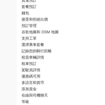
貨運預訂
套餐預訂
錢包
接受和拒絕出價
預訂管理
谷歌地圖和 OSM 地圖
支持工單
選擇乘車套餐
記錄您的騎行距離
租賃車輛詳情
租車預訂
駕駛員詳情
優惠碼可用
多語言和貨币
添加資金
在線與司機聊天
等級