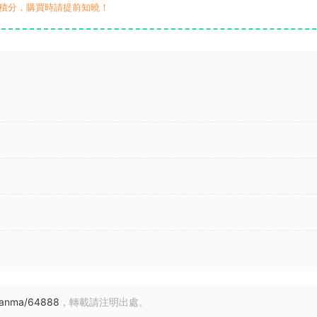
積分，購買時請提前知曉！
yuanma/64888
，轉載請注明出處。