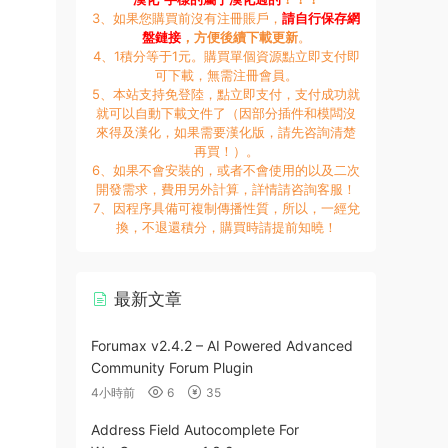
3、如果您購買前沒有注冊賬戶，
請自行保存網
盤鏈接
，方便後續下載更新
。
4、1積分等于1元。購買單個資源點立即支付即
可下載，無需注冊會員。
5、本站支持免登陸，點立即支付，支付成功就
就可以自動下載文件了（因部分插件和模闆沒
來得及漢化，如果需要漢化版，請先咨詢清楚
再買！）。
6、如果不會安裝的，或者不會使用的以及二次
開發需求，費用另外計算，詳情請咨詢客服！
7、因程序具備可複制傳播性質，所以，一經兌
換，不退還積分，購買時請提前知曉！
最新文章
Forumax v2.4.2 – AI Powered Advanced
Community Forum Plugin
4小時前
6
35
Address Field Autocomplete For