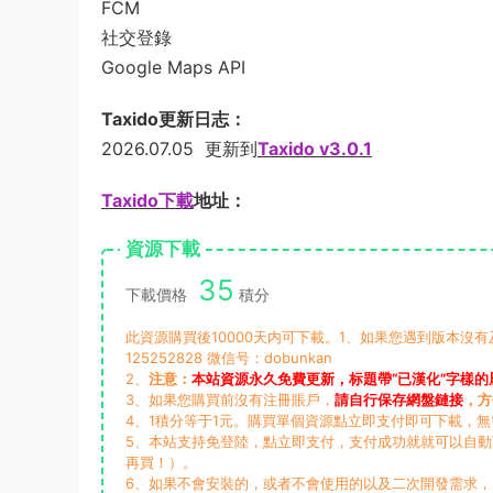
FCM
社交登錄
Google Maps API
Taxido更新日志：
2026.07.05 更新到
Taxido v3.0.1
Taxido下載
地址：
資源下載
35
下載價格
積分
此資源購買後10000天内可下載。1、如果您遇到版本沒
125252828 微信号：dobunkan
2、
注意：
本站資源永久免費更新，标題帶“已漢化”字樣的
3、如果您購買前沒有注冊賬戶，
請自行保存網盤鏈接
，方
4、1積分等于1元。購買單個資源點立即支付即可下載，
5、本站支持免登陸，點立即支付，支付成功就就可以自
再買！）。
6、如果不會安裝的，或者不會使用的以及二次開發需求