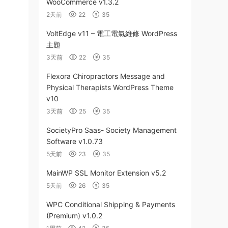
WooCommerce v1.3.2
2天前
22
35
VoltEdge v11 – 電工電氣維修 WordPress
主題
3天前
22
35
Flexora Chiropractors Message and
Physical Therapists WordPress Theme
v10
3天前
25
35
SocietyPro Saas- Society Management
Software v1.0.73
5天前
23
35
MainWP SSL Monitor Extension v5.2
5天前
26
35
WPC Conditional Shipping & Payments
(Premium) v1.0.2