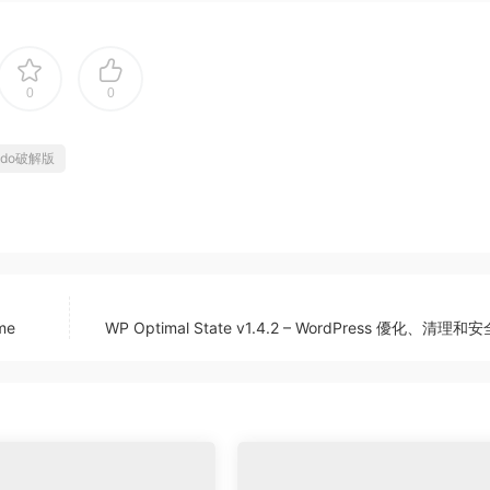
0
0
xido破解版
eme
WP Optimal State v1.4.2 – WordPress 優化、清理