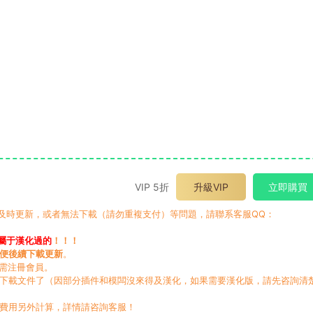
VIP 5折
升級VIP
立即購買
有及時更新，或者無法下載（請勿重複支付）等問題，請聯系客服QQ：
屬于漢化過的
！！！
便後續下載更新
。
無需注冊會員。
動下載文件了（因部分插件和模闆沒來得及漢化，如果需要漢化版，請先咨詢清
，費用另外計算，詳情請咨詢客服！