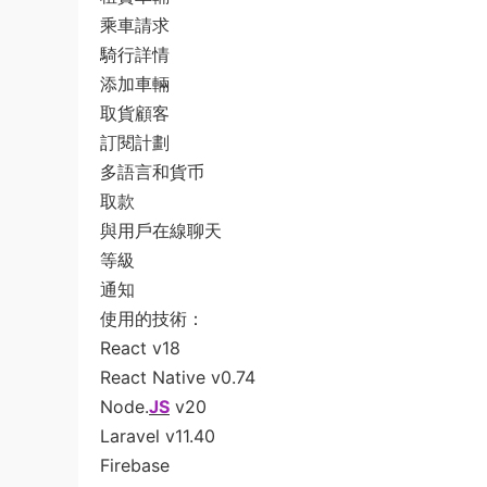
乘車請求
騎行詳情
添加車輛
取貨顧客
訂閱計劃
多語言和貨币
取款
與用戶在線聊天
等級
通知
使用的技術：
React v18
React Native v0.74
Node.
JS
v20
Laravel v11.40
Firebase