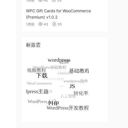
1周前
42
35
WPC Gift Cards for WooCommerce
(Premium) v1.0.2
1周前
43
35
标簽雲