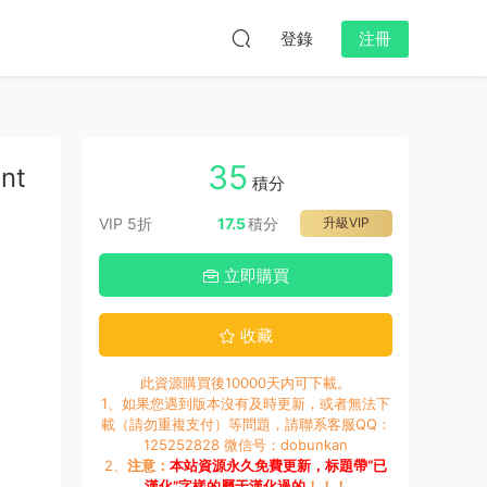
登錄
注冊
35
ent
積分
VIP 5折
17.5
積分
升級VIP
立即購買
收藏
此資源購買後10000天内可下載。
1、如果您遇到版本沒有及時更新，或者無法下
載（請勿重複支付）等問題，請聯系客服QQ：
125252828 微信号：dobunkan
2、
注意：
本站資源永久免費更新，标題帶“已
漢化”字樣的屬于漢化過的
！！！