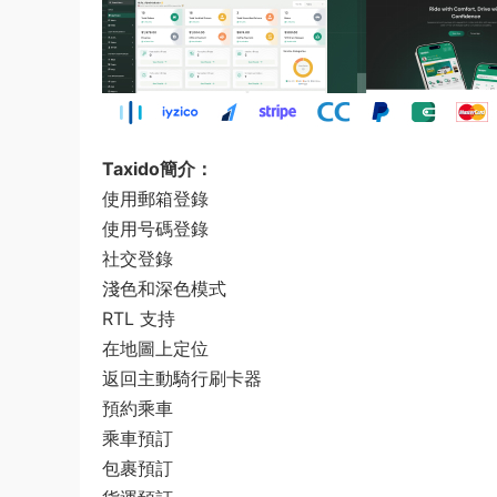
Taxido簡介：
使用郵箱登錄
使用号碼登錄
社交登錄
淺色和深色模式
RTL 支持
在地圖上定位
返回主動騎行刷卡器
預約乘車
乘車預訂
包裹預訂