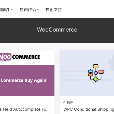
闆插件
原創作品
技術支持
WooCommerce
插件
s Field Autocomplete For
WPC Conditional Shipping