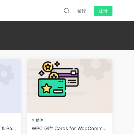
登錄
注冊
插件
 & Pay
WPC Gift Cards for WooCommer