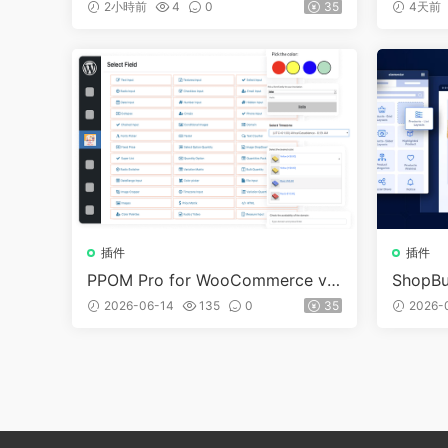
ommerce v1.0.4
WooCom
2小時前
4
0
35
4天前
插件
插件
PPOM Pro for WooCommerce v2
ShopBui
7.0.1
or Woo
2026-06-14
135
0
35
2026-
s ( Rad