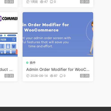
ce (Premium) v1.0.2
35
1周前
47
0
35
插件
uct Fil
Admin Order Modifier for WooCo
mmerce v1.1.9
35
2026-06-14
87
0
35