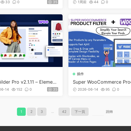
merce v1.3.2
ments (Premium) v1.0.2
33
0
35
1周前
44
0
插件
lder Pro v2.1.11 – Element
Super WooCommerce Prod
Commerce Builder Addon
ter & Shop Builder v1.4.4
06-14
152
0
35
2026-06-14
95
0
iusThemes )
1
2
3
...
42
下一頁
跳轉