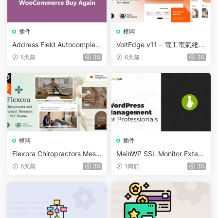
插件
模闆
Address Field Autocomplete
VoltEdge v11 – 電工電氣維修
For WooCommerce v1.3.2
WordPress 主題
5天前
35
6天前
35
模闆
插件
Flexora Chiropractors Mess
MainWP SSL Monitor Extens
age and Physical Therapist
ion v5.2
6天前
35
1周前
35
s WordPress Theme v10