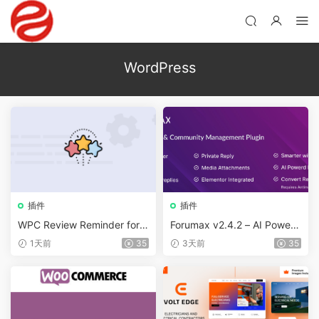
WordPress
插件
插件
WPC Review Reminder for
Forumax v2.4.2 – AI Powere
WooCommerce v1.0.4
d Advanced Community For
1天前
35
3天前
35
um Plugin