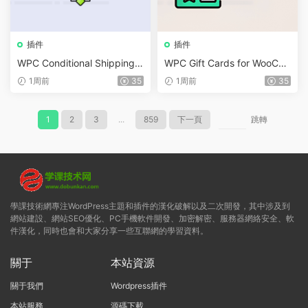
插件
插件
WPC Conditional Shipping &
WPC Gift Cards for WooCo
Payments (Premium) v1.0.2
mmerce (Premium) v1.0.2
1周前
35
1周前
35
1
2
3
...
859
下一頁
跳轉
學課技術網專注WordPress主題和插件的漢化破解以及二次開發，其中涉及到
網站建設、網站SEO優化、PC手機軟件開發、加密解密、服務器網絡安全、軟
件漢化，同時也會和大家分享一些互聯網的學習資料。
關于
本站資源
關于我們
Wordpress插件
本站服務
源碼下載