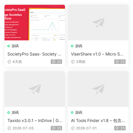
源碼
源碼
SocietyPro Saas- Society M
ViserShare v1.0 – Micro Sha
anagement Software v1.0.7
re Trading And Prediction Pl
4天前
35
3周前
35
3
atform | Share Market
源碼
源碼
Taxido v3.0.1 – InDrive | Gr
AI Tools Finder v1.8 – 包含 5
ab | Uber Clone | Taxi Booki
000 多種工具、訂閱、廣告
2026-07-05
35
2026-07-01
35
ng with Cab | Rental | Biddi
和聯盟營銷的自動抓取 AI 目