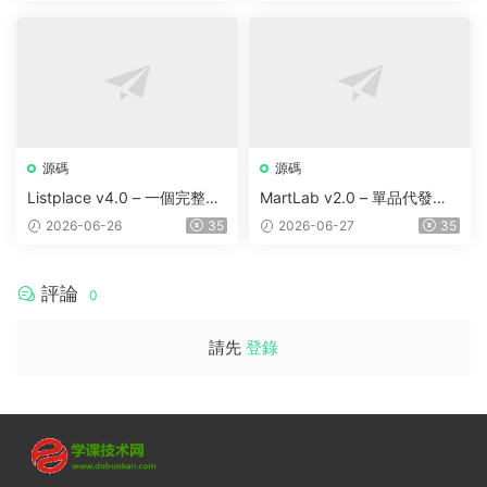
ng | Parcel
錄
源碼
源碼
Listplace v4.0 – 一個完整的
MartLab v2.0 – 單品代發貨
本地商家名錄平台
平台
2026-06-26
35
2026-06-27
35
評論
0
請先
登錄