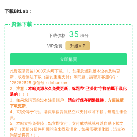
下載BitLab：
資源下載
35
下載價格
積分
VIP免費
升級VIP
立即購買
此資源購買後1000天内可下載。1、如果您遇到版本沒有及時更
新，或者無法下載（請勿重複支付）等問題，請聯系客服QQ：
125252828 微信号：dobunkan
2、
注意：
本站資源永久免費更新，标題帶“已漢化”字樣的屬于漢化
過的
！！！
3、如果您購買前沒有注冊賬戶，
請自行保存網盤鏈接
，方便後續
下載更新
。
4、1積分等于1元。購買單個資源點立即支付即可下載，無需注冊會
員。
5、本站支持免登陸，點立即支付，支付成功就就可以自動下載文
件了（因部分插件和模闆沒來得及漢化，如果需要漢化版，請先咨
詢清楚再買！）。