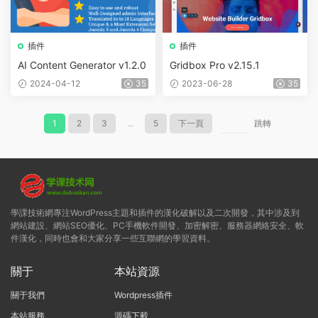
插件
插件
AI Content Generator v1.2.0
Gridbox Pro v2.15.1
2024-04-12
35
2023-06-28
35
1
2
3
...
5
下一頁
跳轉
學課技術網專注WordPress主題和插件的漢化破解以及二次開發，其中涉及到
網站建設、網站SEO優化、PC手機軟件開發、加密解密、服務器網絡安全、軟
件漢化，同時也會和大家分享一些互聯網的學習資料。
關于
本站資源
關于我們
Wordpress插件
本站服務
源碼下載