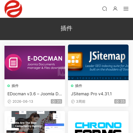
插件
插件
插件
EDocman v3.6 – Joomla Do
JSitemap Pro v4.31.1
wnload Manager – Docume
2026-06-13
35
3周前
35
nts Management