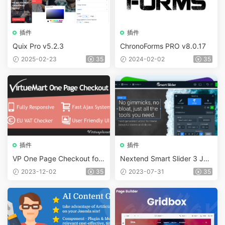
插件
插件
Quix Pro v5.2.3
ChronoForms PRO v8.0.17
2025-02-23
35
2024-02-02
35
插件
插件
VP One Page Checkout for
Nextend Smart Slider 3 Joo
VirtueMart v7.18
mla Pro + Demo Sliders v3.
2023-12-02
35
2023-07-31
35
5.1.17