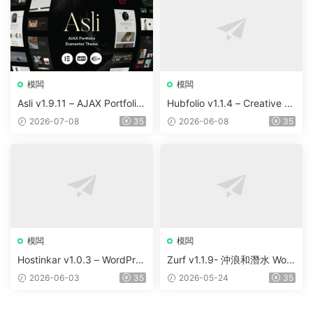
模闆
模闆
Asli v1.9.11 – AJAX Portfolio
Hubfolio v1.1.4 – Creative P
Elementor WordPress Them
ortfolio & Digital Agency Wo
2026-07-08
35
2026-06-08
35
e
rdPress Elementor Theme
模闆
模闆
Hostinkar v1.0.3 – WordPres
Zurf v1.1.9- 沖浪和潛水 Wor
s & WHMCS 主題
dPress主題
2026-06-03
35
2026-05-24
35