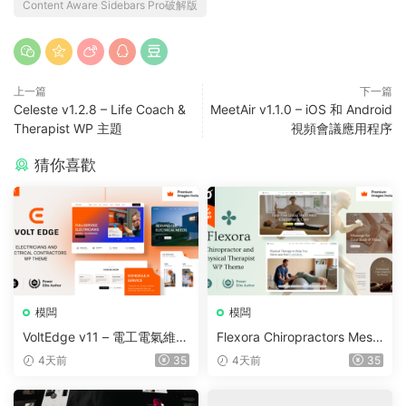
Content Aware Sidebars Pro破解版
上一篇
下一篇
Celeste v1.2.8 – Life Coach &
MeetAir v1.1.0 – iOS 和 Android
Therapist WP 主題
視頻會議應用程序
猜你喜歡
模闆
模闆
VoltEdge v11 – 電工電氣維修
Flexora Chiropractors Mess
WordPress 主題
age and Physical Therapist
4天前
35
4天前
35
s WordPress Theme v10