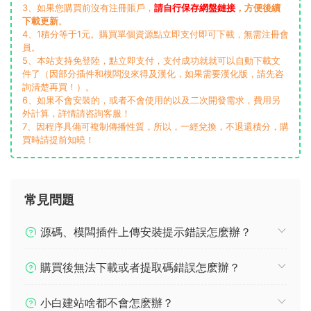
3、如果您購買前沒有注冊賬戶，
請自行保存網盤鏈接
，方便後續
下載更新
。
4、1積分等于1元。購買單個資源點立即支付即可下載，無需注冊會
員。
5、本站支持免登陸，點立即支付，支付成功就就可以自動下載文
件了（因部分插件和模闆沒來得及漢化，如果需要漢化版，請先咨
詢清楚再買！）。
6、如果不會安裝的，或者不會使用的以及二次開發需求，費用另
外計算，詳情請咨詢客服！
7、因程序具備可複制傳播性質，所以，一經兌換，不退還積分，購
買時請提前知曉！
常見問題
源碼、模闆插件上傳安裝提示錯誤怎麽辦？
購買後無法下載或者提取碼錯誤怎麽辦？
小白建站啥都不會怎麽辦？