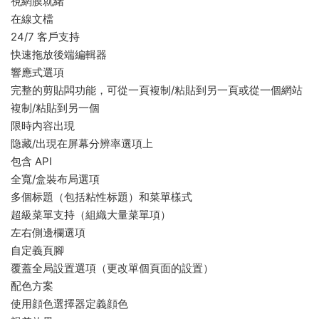
視網膜就緒
在線文檔
24/7 客戶支持
快速拖放後端編輯器
響應式選項
完整的剪貼闆功能，可從一頁複制/粘貼到另一頁或從一個網站
複制/粘貼到另一個
限時内容出現
隐藏/出現在屏幕分辨率選項上
包含 API
全寬/盒裝布局選項
多個标題（包括粘性标題）和菜單樣式
超級菜單支持（組織大量菜單項）
左右側邊欄選項
自定義頁腳
覆蓋全局設置選項（更改單個頁面的設置）
配色方案
使用顔色選擇器定義顔色