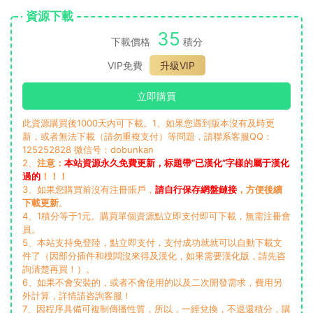
資源下載
35
下載價格
積分
VIP免費
升級VIP
立即購買
此資源購買後1000天内可下載。1、如果您遇到版本沒有及時更
新，或者無法下載（請勿重複支付）等問題，請聯系客服QQ：
125252828 微信号：dobunkan
2、
注意：
本站資源永久免費更新，标題帶“已漢化”字樣的屬于漢化
過的
！！！
3、如果您購買前沒有注冊賬戶，
請自行保存網盤鏈接
，方便後續
下載更新
。
4、1積分等于1元。購買單個資源點立即支付即可下載，無需注冊會
員。
5、本站支持免登陸，點立即支付，支付成功就就可以自動下載文
件了（因部分插件和模闆沒來得及漢化，如果需要漢化版，請先咨
詢清楚再買！）。
6、如果不會安裝的，或者不會使用的以及二次開發需求，費用另
外計算，詳情請咨詢客服！
7、因程序具備可複制傳播性質，所以，一經兌換，不退還積分，購