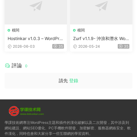
模闆
模闆
Hostinkar v1.0.3 – WordPres
Zurf v1.1.9- 沖浪和潛水 Wor
s & WHMCS 主題
dPress主題
2026-06-03
35
2026-05-24
35
評論
0
請先
登錄
學課技術網專注WordPress主題和插件的漢化破解以及二次開發，其中涉及到
網站建設、網站SEO優化、PC手機軟件開發、加密解密、服務器網絡安全、軟
件漢化，同時也會和大家分享一些互聯網的學習資料。