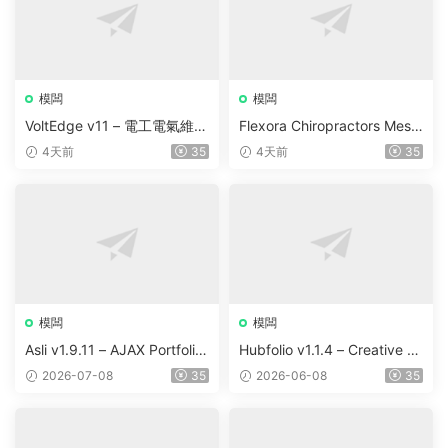
模闆
模闆
VoltEdge v11 – 電工電氣維修
Flexora Chiropractors Mess
WordPress 主題
age and Physical Therapist
4天前
35
4天前
35
s WordPress Theme v10
模闆
模闆
Asli v1.9.11 – AJAX Portfolio
Hubfolio v1.1.4 – Creative P
Elementor WordPress Them
ortfolio & Digital Agency Wo
2026-07-08
35
2026-06-08
35
e
rdPress Elementor Theme