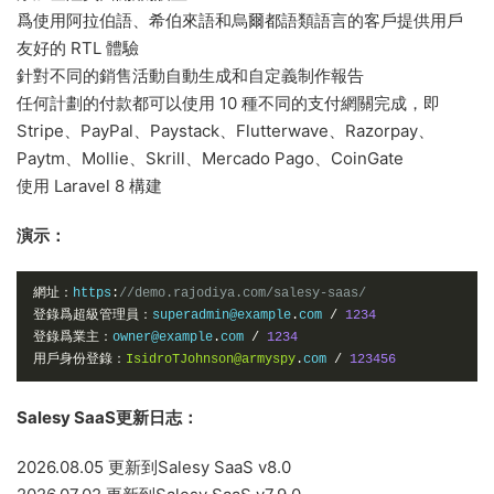
爲使用阿拉伯語、希伯來語和烏爾都語類語言的客戶提供用戶
友好的 RTL 體驗
針對不同的銷售活動自動生成和自定義制作報告
任何計劃的付款都可以使用 10 種不同的支付網關完成，即
Stripe、PayPal、Paystack、Flutterwave、Razorpay、
Paytm、Mollie、Skrill、Mercado Pago、CoinGate
使用 Laravel 8 構建
演示：
網址：
https
:
//demo.rajodiya.com/salesy-saas/
登錄爲超級管理員：
superadmin@example
.
com 
/
1234
登錄爲業主：
owner@example
.
com 
/
1234
用戶身份登錄：
IsidroTJohnson@armyspy
.
com 
/
123456
Salesy SaaS更新日志：
2026.08.05 更新到Salesy SaaS v8.0