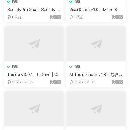
源碼
源碼
SocietyPro Saas- Society M
ViserShare v1.0 – Micro Sha
anagement Software v1.0.7
re Trading And Prediction Pl
6天前
35
3周前
35
3
atform | Share Market
源碼
源碼
Taxido v3.0.1 – InDrive | Gr
AI Tools Finder v1.8 – 包含 5
ab | Uber Clone | Taxi Booki
000 多種工具、訂閱、廣告
2026-07-05
35
2026-07-01
35
ng with Cab | Rental | Biddi
和聯盟營銷的自動抓取 AI 目
ng | Parcel
錄