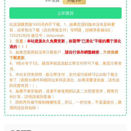
VIP免費
升級VIP
立即購買
此資源購買後1000天内可下載。1、如果您遇到版本沒有及時更
新，或者無法下載（請勿重複支付）等問題，請聯系客服QQ：
125252828 微信号：dobunkan
2、
注意：
本站資源永久免費更新，标題帶“已漢化”字樣的屬于漢化
過的
！！！
3、如果您購買前沒有注冊賬戶，
請自行保存網盤鏈接
，方便後續
下載更新
。
4、1積分等于1元。購買單個資源點立即支付即可下載，無需注冊會
員。
5、本站支持免登陸，點立即支付，支付成功就就可以自動下載文
件了（因部分插件和模闆沒來得及漢化，如果需要漢化版，請先咨
詢清楚再買！）。
6、如果不會安裝的，或者不會使用的以及二次開發需求，費用另
外計算，詳情請咨詢客服！
7、因程序具備可複制傳播性質，所以，一經兌換，不退還積分，購
買時請提前知曉！