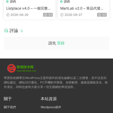
源碼
源碼
Listplace v4.0 – 一個完整的
MartLab v2.0 – 單品代發貨
本地商家名錄平台
平台
2026-06-26
35
2026-06-27
35
評論
0
請先
登錄
學課技術網專注WordPress主題和插件的漢化破解以及二次開發，其中涉及到
網站建設、網站SEO優化、PC手機軟件開發、加密解密、服務器網絡安全、軟
件漢化，同時也會和大家分享一些互聯網的學習資料。
關于
本站資源
關于我們
Wordpress插件