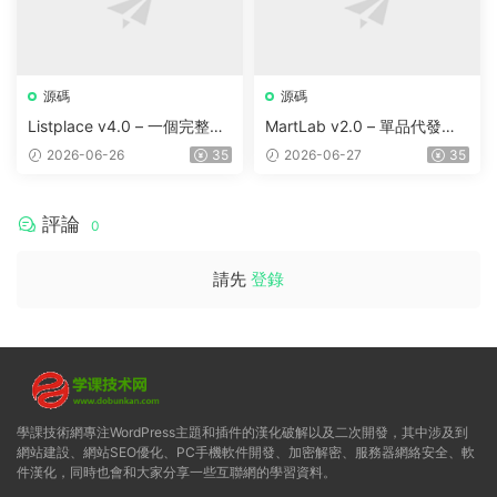
源碼
源碼
Listplace v4.0 – 一個完整的
MartLab v2.0 – 單品代發貨
本地商家名錄平台
平台
2026-06-26
35
2026-06-27
35
評論
0
請先
登錄
學課技術網專注WordPress主題和插件的漢化破解以及二次開發，其中涉及到
網站建設、網站SEO優化、PC手機軟件開發、加密解密、服務器網絡安全、軟
件漢化，同時也會和大家分享一些互聯網的學習資料。