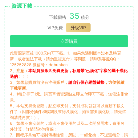
資源下載
35
下載價格
積分
VIP免費
升級VIP
立即購買
此資源購買後1000天内可下載。1、如果您遇到版本沒有及時更
新，或者無法下載（請勿重複支付）等問題，請聯系客服QQ：
125252828 微信号：dobunkan
2、
注意：
本站資源永久免費更新，标題帶“已漢化”字樣的屬于漢化
過的
！！！
3、如果您購買前沒有注冊賬戶，
請自行保存網盤鏈接
，方便後續
下載更新
。
4、1積分等于1元。購買單個資源點立即支付即可下載，無需注冊會
員。
5、本站支持免登陸，點立即支付，支付成功就就可以自動下載文
件了（因部分插件和模闆沒來得及漢化，如果需要漢化版，請先咨
詢清楚再買！）。
6、如果不會安裝的，或者不會使用的以及二次開發需求，費用另
外計算，詳情請咨詢客服！
7、因程序具備可複制傳播性質，所以，一經兌換，不退還積分，購