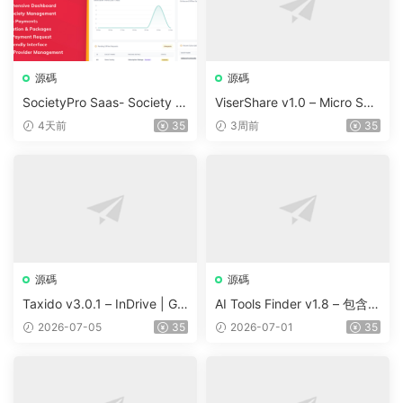
源碼
源碼
SocietyPro Saas- Society M
ViserShare v1.0 – Micro Sha
anagement Software v1.0.7
re Trading And Prediction Pl
4天前
35
3周前
35
3
atform | Share Market
源碼
源碼
Taxido v3.0.1 – InDrive | Gr
AI Tools Finder v1.8 – 包含 5
ab | Uber Clone | Taxi Booki
000 多種工具、訂閱、廣告
2026-07-05
35
2026-07-01
35
ng with Cab | Rental | Biddi
和聯盟營銷的自動抓取 AI 目
ng | Parcel
錄