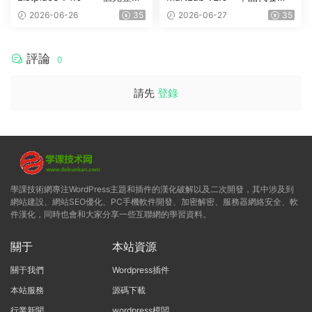
本地商家名錄平台
平台
2026-06-26
35
2026-06-27
35
評論
0
請先
登錄
學課技術網專注WordPress主題和插件的漢化破解以及二次開發，其中涉及到
網站建設、網站SEO優化、PC手機軟件開發、加密解密、服務器網絡安全、軟
件漢化，同時也會和大家分享一些互聯網的學習資料。
關于
本站資源
關于我們
Wordpress插件
本站服務
源碼下載
行業新聞
wordpress模闆