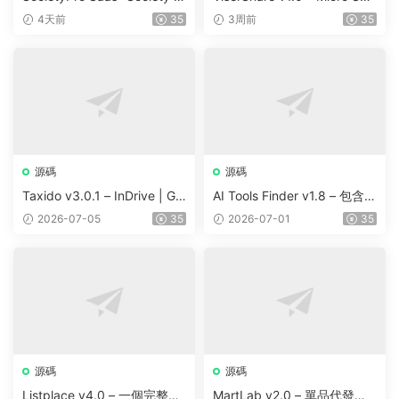
anagement Software v1.0.7
re Trading And Prediction Pl
4天前
35
3周前
35
3
atform | Share Market
源碼
源碼
Taxido v3.0.1 – InDrive | Gr
AI Tools Finder v1.8 – 包含 5
ab | Uber Clone | Taxi Booki
000 多種工具、訂閱、廣告
2026-07-05
35
2026-07-01
35
ng with Cab | Rental | Biddi
和聯盟營銷的自動抓取 AI 目
ng | Parcel
錄
源碼
源碼
Listplace v4.0 – 一個完整的
MartLab v2.0 – 單品代發貨