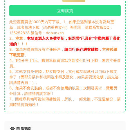
立即購買
此資源購買後1000天内可下載。1、如果您遇到版本沒有及時更
新，或者無法下載（請勿重複支付）等問題，請聯系客服QQ：
125252828 微信号：dobunkan
2、
注意：
本站資源永久免費更新，标題帶“已漢化”字樣的屬于漢化
過的
！！！
3、如果您購買前沒有注冊賬戶，
請自行保存網盤鏈接
，方便後續
下載更新
。
4、1積分等于1元。購買單個資源點立即支付即可下載，無需注冊會
員。
5、本站支持免登陸，點立即支付，支付成功就就可以自動下載文
件了（因部分插件和模闆沒來得及漢化，如果需要漢化版，請先咨
詢清楚再買！）。
6、如果不會安裝的，或者不會使用的以及二次開發需求，費用另
外計算，詳情請咨詢客服！
7、因程序具備可複制傳播性質，所以，一經兌換，不退還積分，購
買時請提前知曉！
常見問題