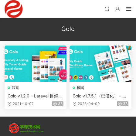
Golo
源碼
模闆
Golo v1.2.0 – Laravel 目錄主
Golo v1.7.5.1（已漢化） – W
題
ordPress城市指南主題
2021-10-07
35
2026-04-09
38