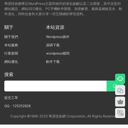
學課技術網專注WordPress主題和插件的漢化破解以及二次開發，其中涉及到
網站建設、網站SEO優化、PC手機軟件開發、加密解密、服務器網絡安全、軟
件漢化，同時也會和大家分享一些互聯網的學習資料。
關于
本站資源
關于我們
Wordpress插件
本站服務
源碼下載
行業新聞
wordpress模闆
網站優化
軟件下載
搜索
提交工單
QQ：125252828
Copyright ©1996-2025 學課技術網 Corporation, All Rights Reserved