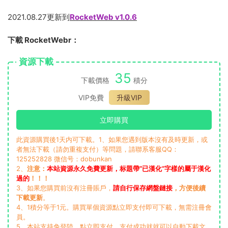
2021.08.27更新到
RocketWeb v1.0.6
下載 RocketWebr：
資源下載
35
下載價格
積分
VIP免費
升級VIP
立即購買
此資源購買後1天内可下載。1、如果您遇到版本沒有及時更新，或
者無法下載（請勿重複支付）等問題，請聯系客服QQ：
125252828 微信号：dobunkan
2、
注意：
本站資源永久免費更新，标題帶“已漢化”字樣的屬于漢化
過的
！！！
3、如果您購買前沒有注冊賬戶，
請自行保存網盤鏈接
，方便後續
下載更新
。
4、1積分等于1元。購買單個資源點立即支付即可下載，無需注冊會
員。
5、本站支持免登陸，點立即支付，支付成功就就可以自動下載文