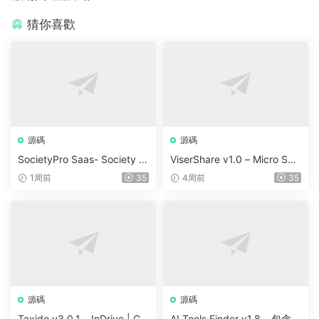
猜你喜歡
源碼
源碼
SocietyPro Saas- Society M
ViserShare v1.0 – Micro Sha
anagement Software v1.0.7
re Trading And Prediction Pl
1周前
35
4周前
35
3
atform | Share Market
源碼
源碼
Taxido v3.0.1 – InDrive | Gr
AI Tools Finder v1.8 – 包含 5