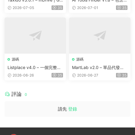
ab | Uber Clone | Taxi Booki
000 多種工具、訂閱、廣告
2026-07-05
35
2026-07-01
35
ng with Cab | Rental | Biddi
和聯盟營銷的自動抓取 AI 目
ng | Parcel
錄
源碼
源碼
Listplace v4.0 – 一個完整的
MartLab v2.0 – 單品代發貨
本地商家名錄平台
平台
2026-06-26
35
2026-06-27
35
評論
0
請先
登錄