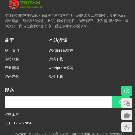
學課技術網專注WordPress主題和插件的漢化破解以及二次開發，其中涉及到
網站建設、網站SEO優化、PC手機軟件開發、加密解密、服務器網絡安全、軟
件漢化，同時也會和大家分享一些互聯網的學習資料。
關于
本站資源
關于我們
Wordpress插件
本站服務
源碼下載
行業新聞
wordpress模闆
網站優化
軟件下載
搜索
提交工單
QQ：125252828
Copyright ©1996-2025 學課技術網 Corporation, All Rights Reserved