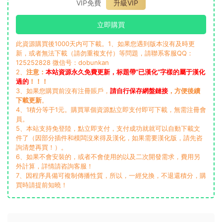
VIP免費
升級VIP
立即購買
此資源購買後1000天内可下載。1、如果您遇到版本沒有及時更
新，或者無法下載（請勿重複支付）等問題，請聯系客服QQ：
125252828 微信号：dobunkan
2、
注意：
本站資源永久免費更新，标題帶“已漢化”字樣的屬于漢化
過的
！！！
3、如果您購買前沒有注冊賬戶，
請自行保存網盤鏈接
，方便後續
下載更新
。
4、1積分等于1元。購買單個資源點立即支付即可下載，無需注冊會
員。
5、本站支持免登陸，點立即支付，支付成功就就可以自動下載文
件了（因部分插件和模闆沒來得及漢化，如果需要漢化版，請先咨
詢清楚再買！）。
6、如果不會安裝的，或者不會使用的以及二次開發需求，費用另
外計算，詳情請咨詢客服！
7、因程序具備可複制傳播性質，所以，一經兌換，不退還積分，購
買時請提前知曉！