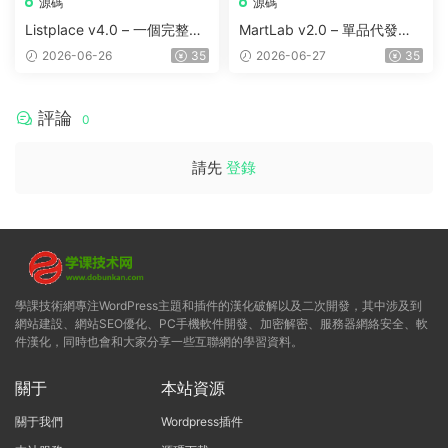
源碼
源碼
Listplace v4.0 – 一個完整的
MartLab v2.0 – 單品代發貨
本地商家名錄平台
平台
2026-06-26
35
2026-06-27
35
評論
0
請先
登錄
學課技術網專注WordPress主題和插件的漢化破解以及二次開發，其中涉及到
網站建設、網站SEO優化、PC手機軟件開發、加密解密、服務器網絡安全、軟
件漢化，同時也會和大家分享一些互聯網的學習資料。
關于
本站資源
關于我們
Wordpress插件