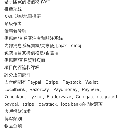
基于國家的增值稅 (VAT)
推薦系統
XML 站點地圖提要
頂級作者
優惠卷号碼
供應商/客戶關注者和關注系統
内部消息系統買家/賣家使用ajax、emoji
免費項目支持價格是/否選項
供應商/客戶資料頁面
項目的評論和評級
評分通知郵件
支付網關有 Paypal、Stripe、Paystack、Wallet、
Localbank、Razorpay、Payumoney、Payhere、
2checkout、Iyzico、Flutterwave、Coingate Integrated
paypal、stripe、paystack、localbank的提款選項
客戶提款請求
博客類别
物品分類