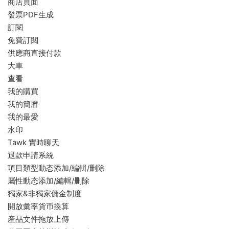
商店頁面
發票PDF生成
訂閱
免費訂閱
供應商直接付款
大車
查看
我的購買
我的簡曆
我的最愛
水印
Tawk 實時聊天
退款申請系統
項目類型動态添加/編輯/删除
屬性動态添加/編輯/删除
獨家&非獨家傭金制度
開放彙率貨币換算
産品文件拖放上傳