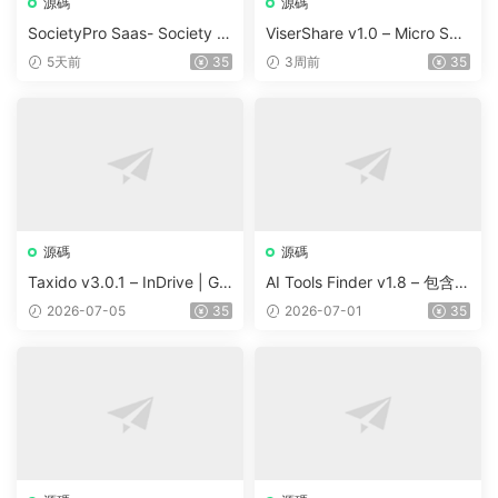
源碼
源碼
SocietyPro Saas- Society M
ViserShare v1.0 – Micro Sha
anagement Software v1.0.7
re Trading And Prediction Pl
5天前
35
3周前
35
3
atform | Share Market
源碼
源碼
Taxido v3.0.1 – InDrive | Gr
AI Tools Finder v1.8 – 包含 5
ab | Uber Clone | Taxi Booki
000 多種工具、訂閱、廣告
2026-07-05
35
2026-07-01
35
ng with Cab | Rental | Biddi
和聯盟營銷的自動抓取 AI 目
ng | Parcel
錄