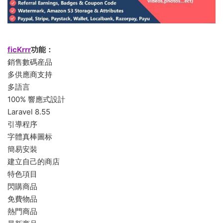
ficKrrr
功能：
銷售數碼産品
多供應商支持
多語言
100% 響應式設計
Laravel 8.55
引導程序
字體真棒圖标
簡易安裝
建立自己的商店
特色項目
閃購商品
免費物品
熱門商品