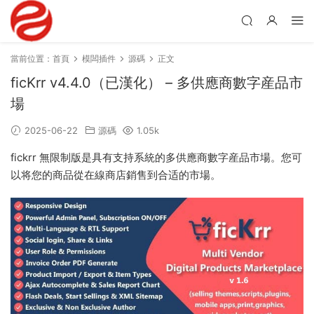
當前位置：
首頁
模闆插件
源碼
正文
ficKrr v4.4.0（已漢化） – 多供應商數字産品市
場
2025-06-22
源碼
1.05k
fickrr 無限制版是具有支持系統的多供應商數字産品市場。您可
以将您的商品從在線商店銷售到合适的市場。