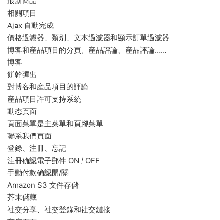
最新商品
相關項目
Ajax 自動完成
價格過濾器、類别、文本過濾器和顯示訂單過濾器
博客和産品項目的分頁、産品評論、産品評論……
博客
餅幹彈出
對博客和産品項目的評論
産品項目許可支持系統
動态頁面
頁面菜單是主菜單和頁腳菜單
聯系我們頁面
登錄、注冊、忘記
注冊确認電子郵件 ON / OFF
手動付款确認開/關
Amazon S3 文件存儲
芥末儲藏
社交分享、社交登錄和社交鏈接