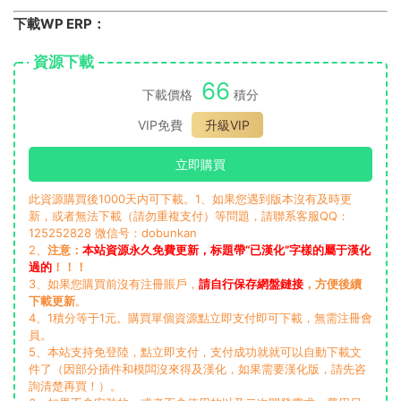
下載WP ERP：
資源下載
66
下載價格
積分
VIP免費
升級VIP
立即購買
此資源購買後1000天内可下載。1、如果您遇到版本沒有及時更
新，或者無法下載（請勿重複支付）等問題，請聯系客服QQ：
125252828 微信号：dobunkan
2、
注意：
本站資源永久免費更新，标題帶“已漢化”字樣的屬于漢化
過的
！！！
3、如果您購買前沒有注冊賬戶，
請自行保存網盤鏈接
，方便後續
下載更新
。
4、1積分等于1元。購買單個資源點立即支付即可下載，無需注冊會
員。
5、本站支持免登陸，點立即支付，支付成功就就可以自動下載文
件了（因部分插件和模闆沒來得及漢化，如果需要漢化版，請先咨
詢清楚再買！）。