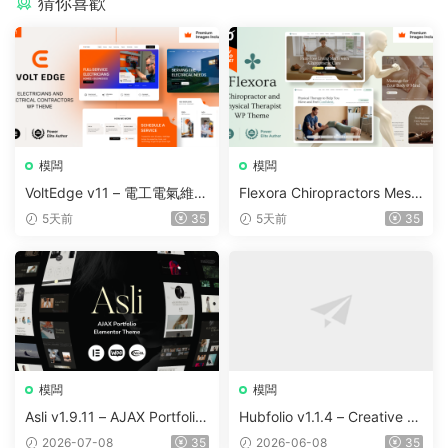
猜你喜歡
模闆
模闆
VoltEdge v11 – 電工電氣維修
Flexora Chiropractors Mess
WordPress 主題
age and Physical Therapist
5天前
35
5天前
35
s WordPress Theme v10
模闆
模闆
Asli v1.9.11 – AJAX Portfolio
Hubfolio v1.1.4 – Creative P
Elementor WordPress Them
ortfolio & Digital Agency Wo
2026-07-08
35
2026-06-08
35