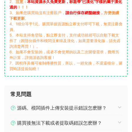
2、
注意：
本站資源永久免費更新，标題帶“已漢化”字樣的屬于漢化
過的
！！！
3、如果您購買前沒有注冊賬戶，
請自行保存網盤鏈接
，方便後續
下載更新
。
4、1積分等于1元。購買單個資源點立即支付即可下載，無需注冊會
員。
5、本站支持免登陸，點立即支付，支付成功就就可以自動下載文
件了（因部分插件和模闆沒來得及漢化，如果需要漢化版，請先咨
詢清楚再買！）。
6、如果不會安裝的，或者不會使用的以及二次開發需求，費用另
外計算，詳情請咨詢客服！
7、因程序具備可複制傳播性質，所以，一經兌換，不退還積分，購
買時請提前知曉！
常見問題
源碼、模闆插件上傳安裝提示錯誤怎麽辦？
購買後無法下載或者提取碼錯誤怎麽辦？