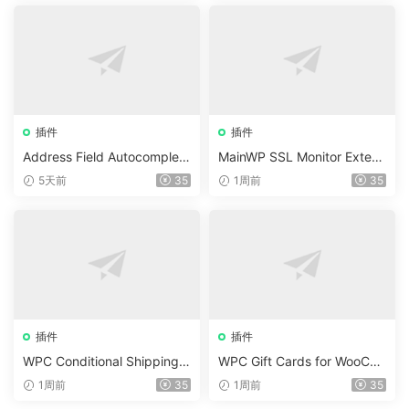
插件
插件
Address Field Autocomplete
MainWP SSL Monitor Extens
For WooCommerce v1.3.2
ion v5.2
5天前
35
1周前
35
插件
插件
WPC Conditional Shipping &
WPC Gift Cards for WooCo
Payments (Premium) v1.0.2
mmerce (Premium) v1.0.2
1周前
35
1周前
35