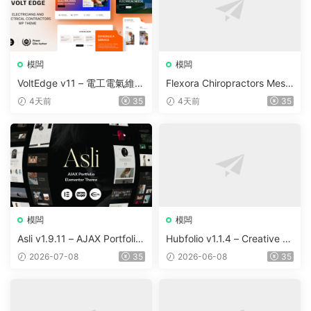
模闆
模闆
VoltEdge v11 – 電工電氣維修
Flexora Chiropractors Mess
WordPress 主題
age and Physical Therapist
4天前
35
4天前
35
s WordPress Theme v10
模闆
模闆
Asli v1.9.11 – AJAX Portfolio
Hubfolio v1.1.4 – Creative P
Elementor WordPress Them
ortfolio & Digital Agency Wo
2026-07-08
35
2026-06-08
35
e
rdPress Elementor Theme