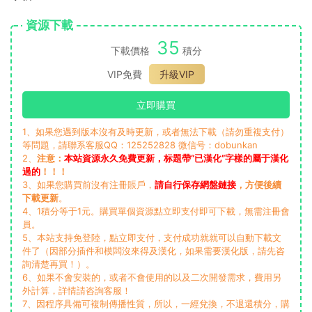
資源下載
35
下載價格
積分
VIP免費
升級VIP
立即購買
1、如果您遇到版本沒有及時更新，或者無法下載（請勿重複支付）
等問題，請聯系客服QQ：125252828 微信号：dobunkan
2、
注意：
本站資源永久免費更新，标題帶“已漢化”字樣的屬于漢化
過的
！！！
3、如果您購買前沒有注冊賬戶，
請自行保存網盤鏈接
，方便後續
下載更新
。
4、1積分等于1元。購買單個資源點立即支付即可下載，無需注冊會
員。
5、本站支持免登陸，點立即支付，支付成功就就可以自動下載文
件了（因部分插件和模闆沒來得及漢化，如果需要漢化版，請先咨
詢清楚再買！）。
6、如果不會安裝的，或者不會使用的以及二次開發需求，費用另
外計算，詳情請咨詢客服！
7、因程序具備可複制傳播性質，所以，一經兌換，不退還積分，購