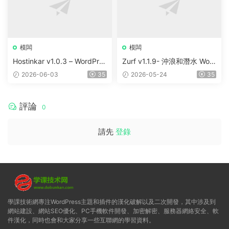
模闆
模闆
Hostinkar v1.0.3 – WordPres
Zurf v1.1.9- 沖浪和潛水 Wor
s & WHMCS 主題
dPress主題
2026-06-03
35
2026-05-24
35
評論
0
請先
登錄
學課技術網專注WordPress主題和插件的漢化破解以及二次開發，其中涉及到
網站建設、網站SEO優化、PC手機軟件開發、加密解密、服務器網絡安全、軟
件漢化，同時也會和大家分享一些互聯網的學習資料。