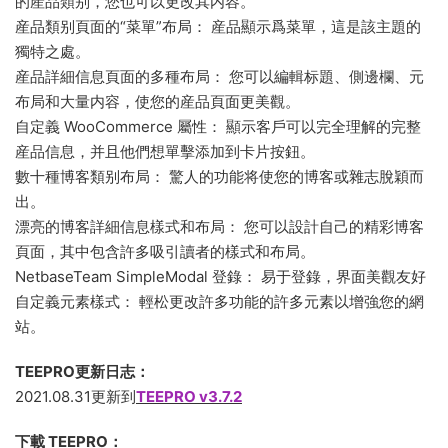
的産品類别，您也可以更改其内容。
産品類别頁面的“菜單”布局： 産品顯示爲菜單，這是該主題的
獨特之處。
産品詳細信息頁面的多種布局： 您可以編輯标題、側邊欄、元
布局和大量内容，使您的産品頁面更美觀。
自定義 WooCommerce 屬性： 顯示客戶可以完全理解的完整
産品信息，并且他們想單擊添加到卡片按鈕。
數十種博客類别布局： 驚人的功能将使您的博客或雜志脫穎而
出。
漂亮的博客詳細信息樣式和布局： 您可以設計自己的精彩博客
頁面，其中包含許多吸引讀者的樣式和布局。
NetbaseTeam SimpleModal 登錄： 易于登錄，界面美觀友好
自定義元素樣式： 輕松更改許多功能的許多元素以增強您的網
站。
TEEPRO更新日志：
2021.08.31更新到
TEEPRO v3.7.2
下載 TEEPRO：