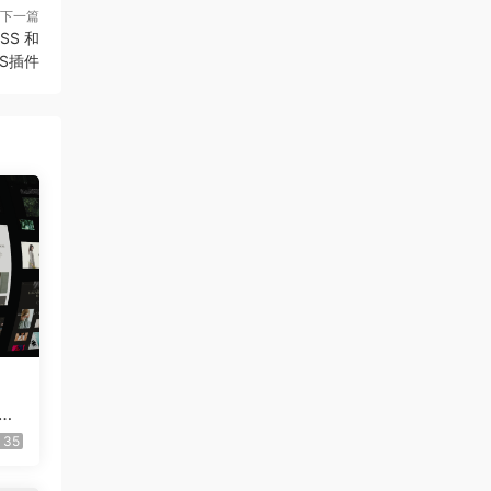
下一篇
CSS 和
JS插件
El
35