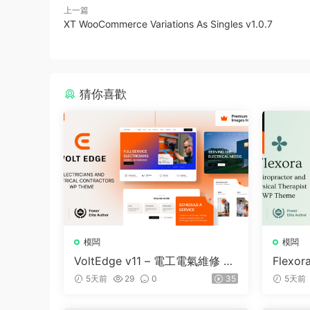
上一篇
XT WooCommerce Variations As Singles v1.0.7
猜你喜歡
模闆
模闆
VoltEdge v11 – 電工電氣維修 W
Flexor
ordPress 主題
e and 
5天前
29
0
35
5天前
dPress