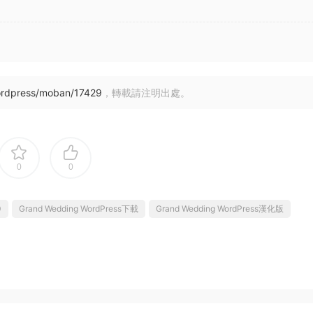
ordpress/moban/17429
，轉載請注明出處。
0
0
0
Grand Wedding WordPress下載
Grand Wedding WordPress漢化版