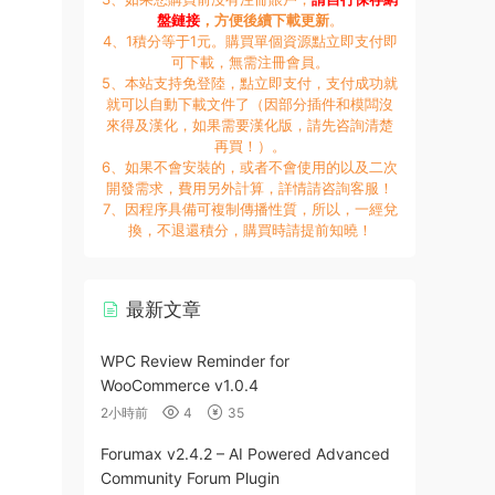
盤鏈接
，方便後續下載更新
。
4、1積分等于1元。購買單個資源點立即支付即
可下載，無需注冊會員。
5、本站支持免登陸，點立即支付，支付成功就
就可以自動下載文件了（因部分插件和模闆沒
來得及漢化，如果需要漢化版，請先咨詢清楚
再買！）。
6、如果不會安裝的，或者不會使用的以及二次
開發需求，費用另外計算，詳情請咨詢客服！
7、因程序具備可複制傳播性質，所以，一經兌
換，不退還積分，購買時請提前知曉！
最新文章
WPC Review Reminder for
WooCommerce v1.0.4
2小時前
4
35
Forumax v2.4.2 – AI Powered Advanced
Community Forum Plugin