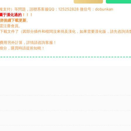
）等問題，請聯系客服QQ：125252828 微信号：dobunkan
屬于漢化過的
！！！
便後續下載更新
。
無需注冊會員。
動下載文件了（因部分插件和模闆沒來得及漢化，如果需要漢化版，請先咨詢清
，費用另外計算，詳情請咨詢客服！
積分，購買時請提前知曉！