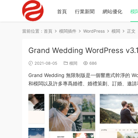
首頁
行業新聞
網站優化
模
當前位置：
首頁
模闆插件
WordPress
模闆
正文
Grand Wedding WordPress v3.
2021-08-05
模闆
686
Grand Wedding 無限制版是一個響應式幹淨的
和模闆以及許多專爲婚禮、婚禮策劃、訂婚、邀請