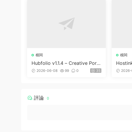
模闆
模闆
Hubfolio v1.1.4 – Creative Portf
Hostin
olio & Digital Agency WordPre
WHMC
2026-06-08
99
0
35
2026-
ss Elementor Theme
評論
0