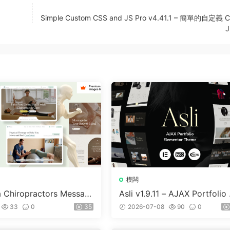
Simple Custom CSS and JS Pro v4.41.1 – 簡單的自定義 
模闆
a Chiropractors Messag
Asli v1.9.11 – AJAX Portfolio 
Physical Therapists Wor
ementor WordPress Theme
33
0
35
2026-07-08
90
0
 Theme v10