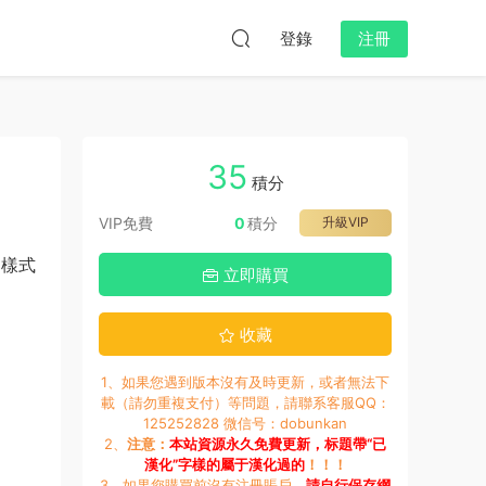
登錄
注冊
35
積分
VIP免費
0
積分
升級VIP
的樣式
立即購買
收藏
1、如果您遇到版本沒有及時更新，或者無法下
載（請勿重複支付）等問題，請聯系客服QQ：
125252828 微信号：dobunkan
2、
注意：
本站資源永久免費更新，标題帶“已
漢化”字樣的屬于漢化過的
！！！
3、如果您購買前沒有注冊賬戶，
請自行保存網