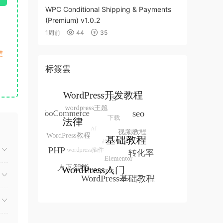
WPC Conditional Shipping & Payments
(Premium) v1.0.2
1周前
44
35
楚
标簽雲