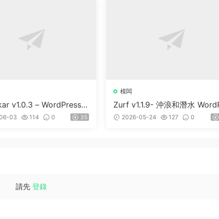
模闆
kar v1.0.3 – WordPress &
Zurf v1.1.9- 沖浪和潛水 Word
S 主題
ess主題
06-03
114
0
35
2026-05-24
127
0
請先
登錄