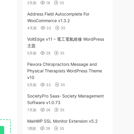
2天前
18
35
Address Field Autocomplete For
WooCommerce v1.3.2
4天前
33
35
VoltEdge v11 – 電工電氣維修 WordPress
主題
5天前
29
35
Flexora Chiropractors Message and
Physical Therapists WordPress Theme
v10
5天前
33
35
SocietyPro Saas- Society Management
Software v1.0.73
7天前
26
35
MainWP SSL Monitor Extension v5.2
1周前
29
35