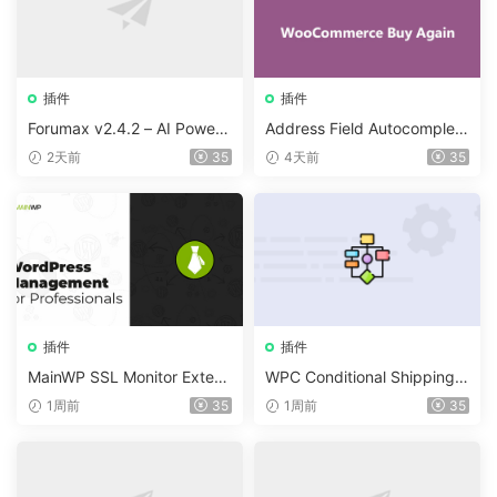
插件
插件
Forumax v2.4.2 – AI Powere
Address Field Autocomplete
d Advanced Community For
For WooCommerce v1.3.2
2天前
35
4天前
35
um Plugin
插件
插件
MainWP SSL Monitor Extens
WPC Conditional Shipping &
ion v5.2
Payments (Premium) v1.0.2
1周前
35
1周前
35