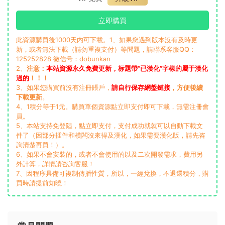
立即購買
此資源購買後1000天内可下載。1、如果您遇到版本沒有及時更
新，或者無法下載（請勿重複支付）等問題，請聯系客服QQ：
125252828 微信号：dobunkan
2、
注意：
本站資源永久免費更新，标題帶“已漢化”字樣的屬于漢化
過的
！！！
3、如果您購買前沒有注冊賬戶，
請自行保存網盤鏈接
，方便後續
下載更新
。
4、1積分等于1元。購買單個資源點立即支付即可下載，無需注冊會
員。
5、本站支持免登陸，點立即支付，支付成功就就可以自動下載文
件了（因部分插件和模闆沒來得及漢化，如果需要漢化版，請先咨
詢清楚再買！）。
6、如果不會安裝的，或者不會使用的以及二次開發需求，費用另
外計算，詳情請咨詢客服！
7、因程序具備可複制傳播性質，所以，一經兌換，不退還積分，購
買時請提前知曉！