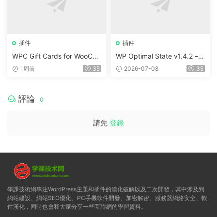
插件
插件
WPC Gift Cards for WooCo
WP Optimal State v1.4.2 –
mmerce (Premium) v1.0.2
WordPress 優化、清理和安
1周前
35
2026-07-08
35
全套件
評論
0
請先
登錄
學課技術網專注WordPress主題和插件的漢化破解以及二次開發，其中涉及到
網站建設、網站SEO優化、PC手機軟件開發、加密解密、服務器網絡安全、軟
件漢化，同時也會和大家分享一些互聯網的學習資料。