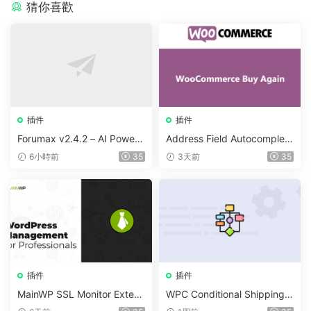
猜你喜歡
插件
插件
Forumax v2.4.2 – AI Powere
Address Field Autocomplete
d Advanced Community For
For WooCommerce v1.3.2
6小時前
35
3天前
35
um Plugin
插件
插件
MainWP SSL Monitor Extens
WPC Conditional Shipping &
ion v5.2
Payments (Premium) v1.0.2