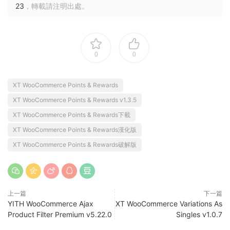
23
，轉載請注明出處。
0
0
XT WooCommerce Points & Rewards
XT WooCommerce Points & Rewards v1.3.5
XT WooCommerce Points & Rewards下載
XT WooCommerce Points & Rewards漢化版
XT WooCommerce Points & Rewards破解版
上一篇
下一篇
YITH WooCommerce Ajax
XT WooCommerce Variations As
Product Filter Premium v5.22.0
Singles v1.0.7