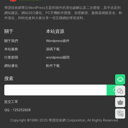
學課技術網專注WordPress主題和插件的漢化破解以及二次開發，其中涉及到
網站建設、網站SEO優化、PC手機軟件開發、加密解密、服務器網絡安全、軟
件漢化，同時也會和大家分享一些互聯網的學習資料。
關于
本站資源
關于我們
Wordpress插件
本站服務
源碼下載
行業新聞
wordpress模闆
網站優化
軟件下載
搜索
提交工單
QQ：125252828
Copyright ©1996-2025 學課技術網 Corporation, All Rights Reserved