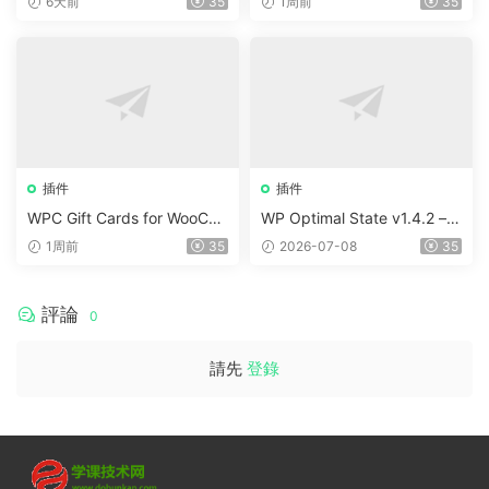
6天前
35
1周前
35
插件
插件
WPC Gift Cards for WooCo
WP Optimal State v1.4.2 –
mmerce (Premium) v1.0.2
WordPress 優化、清理和安
1周前
35
2026-07-08
35
全套件
評論
0
請先
登錄