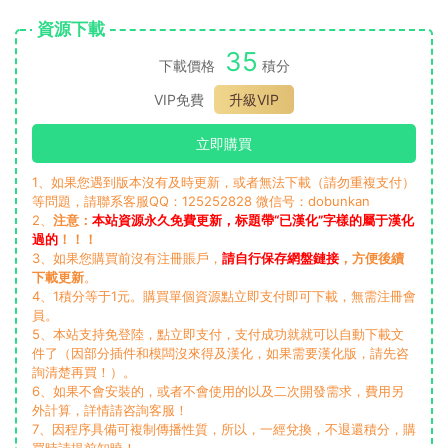
資源下載
35
下載價格
積分
VIP免費
升級VIP
立即購買
1、如果您遇到版本沒有及時更新，或者無法下載（請勿重複支付）
等問題，請聯系客服QQ：125252828 微信号：dobunkan
2、
注意：
本站資源永久免費更新，标題帶“已漢化”字樣的屬于漢化
過的
！！！
3、如果您購買前沒有注冊賬戶，
請自行保存網盤鏈接
，方便後續
下載更新
。
4、1積分等于1元。購買單個資源點立即支付即可下載，無需注冊會
員。
5、本站支持免登陸，點立即支付，支付成功就就可以自動下載文
件了（因部分插件和模闆沒來得及漢化，如果需要漢化版，請先咨
詢清楚再買！）。
6、如果不會安裝的，或者不會使用的以及二次開發需求，費用另
外計算，詳情請咨詢客服！
7、因程序具備可複制傳播性質，所以，一經兌換，不退還積分，購
買時請提前知曉！