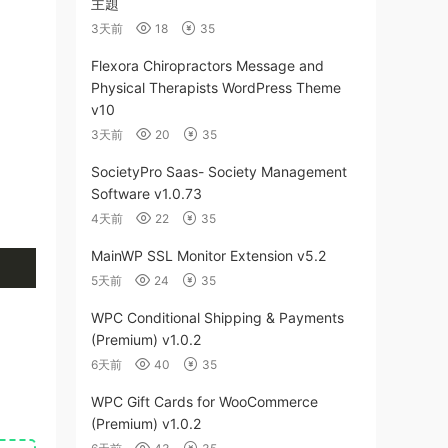
主題
3天前
18
35
Flexora Chiropractors Message and
Physical Therapists WordPress Theme
v10
3天前
20
35
SocietyPro Saas- Society Management
Software v1.0.73
4天前
22
35
MainWP SSL Monitor Extension v5.2
5天前
24
35
WPC Conditional Shipping & Payments
(Premium) v1.0.2
6天前
40
35
WPC Gift Cards for WooCommerce
(Premium) v1.0.2