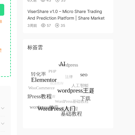
6天前
43
35
ViserShare v1.0 – Micro Share Trading
And Prediction Platform | Share Market
8
3周前
57
35
标簽雲
楚