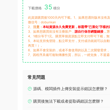
35
下載價格
積分
此資源購買後1000天内可下載。1、如果您遇到版本沒有及
微信号：dobunkan
2、
注意：
本站資源永久免費更新，标題帶“已漢化”字樣的
3、如果您購買前沒有注冊賬戶，
請自行保存網盤鏈接
，方
4、1積分等于1元。購買單個資源點立即支付即可下載，
5、本站支持免登陸，點立即支付，支付成功就就可以自
再買！）。
6、如果不會安裝的，或者不會使用的以及二次開發需求
7、因程序具備可複制傳播性質，所以，一經兌換，不退還
常見問題
源碼、模闆插件上傳安裝提示錯誤怎麽辦？
購買後無法下載或者提取碼錯誤怎麽辦？