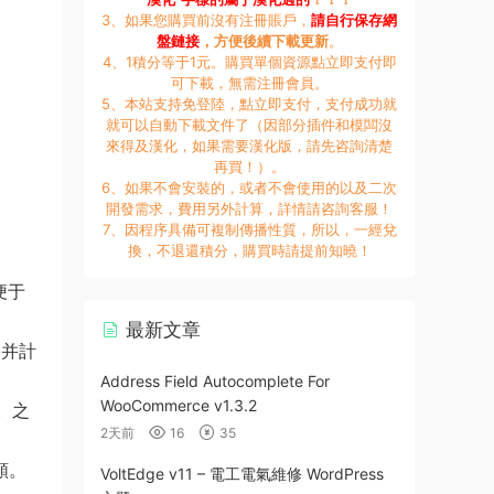
3、如果您購買前沒有注冊賬戶，
請自行保存網
盤鏈接
，方便後續下載更新
。
4、1積分等于1元。購買單個資源點立即支付即
可下載，無需注冊會員。
5、本站支持免登陸，點立即支付，支付成功就
就可以自動下載文件了（因部分插件和模闆沒
來得及漢化，如果需要漢化版，請先咨詢清楚
再買！）。
6、如果不會安裝的，或者不會使用的以及二次
開發需求，費用另外計算，詳情請咨詢客服！
7、因程序具備可複制傳播性質，所以，一經兌
換，不退還積分，購買時請提前知曉！
便于
最新文章
的并計
Address Field Autocomplete For
WooCommerce v1.3.2
。之
2天前
16
35
額。
VoltEdge v11 – 電工電氣維修 WordPress