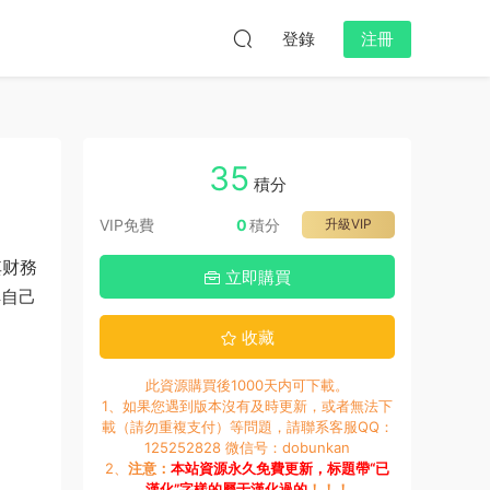
登錄
注冊
35
積分
VIP免費
0
積分
升級VIP
其财務
立即購買
解自己
收藏
此資源購買後1000天内可下載。
1、如果您遇到版本沒有及時更新，或者無法下
載（請勿重複支付）等問題，請聯系客服QQ：
125252828 微信号：dobunkan
2、
注意：
本站資源永久免費更新，标題帶“已
漢化”字樣的屬于漢化過的
！！！