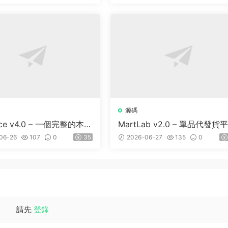
源碼
lace v4.0 – 一個完整的本地
MartLab v2.0 – 單品代發貨
錄平台
06-26
107
0
35
2026-06-27
135
0
請先
登錄