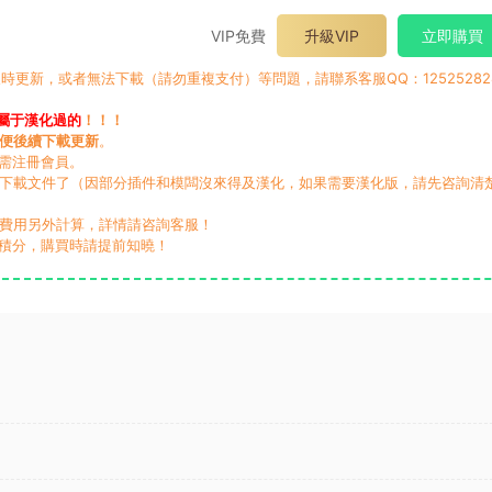
VIP免費
升級VIP
立即購買
時更新，或者無法下載（請勿重複支付）等問題，請聯系客服QQ：12525282
屬于漢化過的
！！！
便後續下載更新
。
無需注冊會員。
動下載文件了（因部分插件和模闆沒來得及漢化，如果需要漢化版，請先咨詢清
，費用另外計算，詳情請咨詢客服！
積分，購買時請提前知曉！