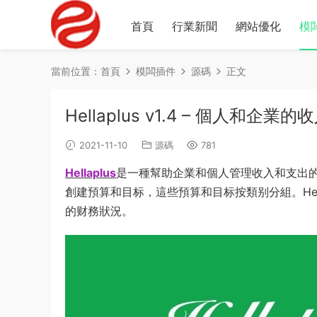
首頁
行業新聞
網站優化
模
當前位置：
首頁
模闆插件
源碼
正文
Hellaplus v1.4 – 個人和企
2021-11-10
源碼
781
Hellaplus
是一種幫助企業和個人管理收入和支出的工具。Hel
創建預算和目标，這些預算和目标按類别分組。Hel
的财務狀況。