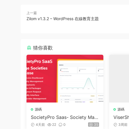
上一篇
Zilom v1.3.2 – WordPress 在線教育主題
猜你喜歡
源碼
源碼
SocietyPro Saas- Society Man
ViserSh
agement Software v1.0.73
Trading
4天前
22
0
35
3周前
m | Sh