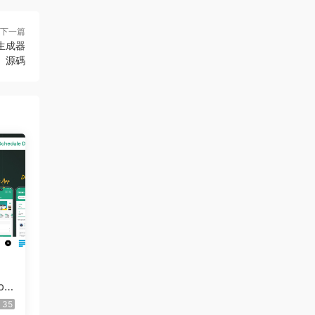
下一篇
家譜生成器
源碼
b |
ith
35
el