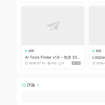
源碼
源碼
AI Tools Finder v1.8 – 包含 500
Listp
0 多種工具、訂閱、廣告和聯盟
商家名
2026-07-01
103
0
35
2026-
營銷的自動抓取 AI 目錄
評論
0