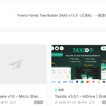
Puerto Family Tree Builder SAAS v1.5.5（已漢化） – 
源碼
are v1.0 – Micro Share
Taxido v3.0.1 – InDrive | Gra
 And Prediction Platfor
Uber Clone | Taxi Booking w
57
0
35
2026-07-05
104
0
are Market
Cab | Rental | Bidding | Parc