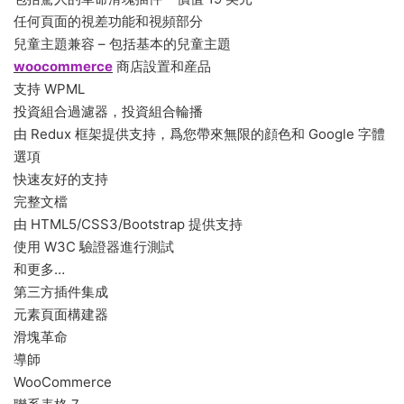
任何頁面的視差功能和視頻部分
兒童主題兼容 – 包括基本的兒童主題
woocommerce
商店設置和産品
支持 WPML
投資組合過濾器，投資組合輪播
由 Redux 框架提供支持，爲您帶來無限的顔色和 Google 字體
選項
快速友好的支持
完整文檔
由 HTML5/CSS3/Bootstrap 提供支持
使用 W3C 驗證器進行測試
和更多…
第三方插件集成
元素頁面構建器
滑塊革命
導師
WooCommerce