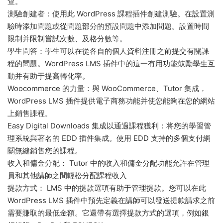
查。
測驗創建者：使用此 WordPress 課程插件創建測驗。在設置測
驗時添加問題或從問題部分的預設問題中添加問題。設置時間
限制并限制嘗試次數、及格分數等。
學生問答：學生可以在從各自的個人資料注冊之前提交有關課
程的問題。WordPress LMS 插件中的這一有用功能鼓勵學生互
動并有助于提高轉化率。
Woocommerce 的力量：與 WooCommerce、Tutor 集成，
WordPress LMS 插件提供電子商務功能并使您能夠在您的網站
上銷售課程。
Easy Digital Downloads 集成以通過課程獲利：将您的學習管
理系統與著名的 EDD 插件集成。使用 EDD 支持的多個支付網
關無縫銷售您的課程。
收入和傭金分配： Tutor 中的收入和傭金分配功能允許在管理
員和其他講師之間輕松分配課程收入
提款方式： LMS 中的提款選項有助于管理提款。您可以在此
WordPress LMS 插件中預先定義在講師可以發送提款請求之前
需要賺取的最低金額。它還帶有選擇提款方式的選項，例如銀