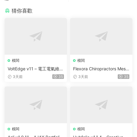
猜你喜歡
模闆
模闆
VoltEdge v11 – 電工電氣維修
Flexora Chiropractors Mess
WordPress 主題
age and Physical Therapist
3天前
35
3天前
35
s WordPress Theme v10
模闆
模闆