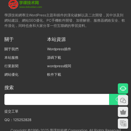
學課技術網專注WordPress主題和插件的漢化破解以及二次開發，其中涉及到
網站建設、網站SEO優化、PC手機軟件開發、加密解密、服務器網絡安全、軟
件漢化，同時也會和大家分享一些互聯網的學習資料。
關于
本站資源
關于我們
Wordpress插件
本站服務
源碼下載
行業新聞
wordpress模闆
網站優化
軟件下載
搜索
提交工單
QQ：125252828
Copyright ©1996-2025 學課技術網 Corporation, All Rights Reserved