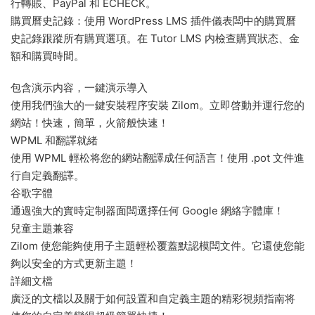
行轉賬、PayPal 和 ECHECK。
購買曆史記錄：使用 WordPress LMS 插件儀表闆中的購買曆
史記錄跟蹤所有購買選項。在 Tutor LMS 内檢查購買狀态、金
額和購買時間。
包含演示内容，一鍵演示導入
使用我們強大的一鍵安裝程序安裝 Zilom。立即啓動并運行您的
網站！快速，簡單，火箭般快速！
WPML 和翻譯就緒
使用 WPML 輕松将您的網站翻譯成任何語言！使用 .pot 文件進
行自定義翻譯。
谷歌字體
通過強大的實時定制器面闆選擇任何 Google 網絡字體庫！
兒童主題兼容
Zilom 使您能夠使用子主題輕松覆蓋默認模闆文件。它還使您能
夠以安全的方式更新主題！
詳細文檔
廣泛的文檔以及關于如何設置和自定義主題的精彩視頻指南将