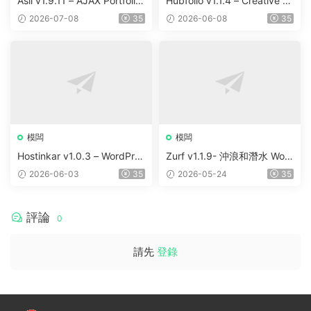
Asli v1.9.11 – AJAX Portfolio
Hubfolio v1.1.4 – Creative P
Elementor WordPress Them
ortfolio & Digital Agency Wo
2026-07-08
35
2026-06-08
35
e
rdPress Elementor Theme
模闆
模闆
Hostinkar v1.0.3 – WordPres
Zurf v1.1.9- 沖浪和潛水 Wor
s & WHMCS 主題
dPress主題
2026-06-03
35
2026-05-24
35
評論
0
請先
登錄