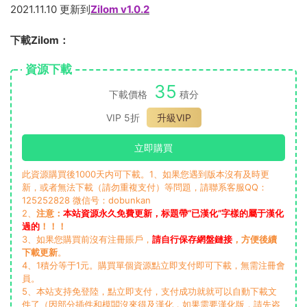
2021.11.10 更新到
Zilom v1.0.2
下載Zilom：
資源下載
35
下載價格
積分
VIP 5折
升級VIP
立即購買
此資源購買後1000天内可下載。1、如果您遇到版本沒有及時更
新，或者無法下載（請勿重複支付）等問題，請聯系客服QQ：
125252828 微信号：dobunkan
2、
注意：
本站資源永久免費更新，标題帶“已漢化”字樣的屬于漢化
過的
！！！
3、如果您購買前沒有注冊賬戶，
請自行保存網盤鏈接
，方便後續
下載更新
。
4、1積分等于1元。購買單個資源點立即支付即可下載，無需注冊會
員。
5、本站支持免登陸，點立即支付，支付成功就就可以自動下載文
件了（因部分插件和模闆沒來得及漢化，如果需要漢化版，請先咨