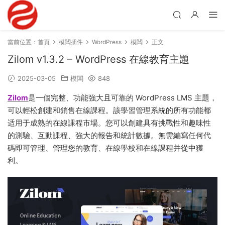
當前位置：
首頁
模闆插件
WordPress
模闆
正文
Zilom v1.3.2 – WordPress 在線教育主題
2025-03-05
模闆
848
Zilom
是一個完整、功能強大且可靠的 WordPress LMS 主題，
可以輕松創建和銷售在線課程。該學習管理系統的所有功能都
适用于成熟的在線課程市場。您可以創建具有挑戰性和趣味性
的測驗、互動課程、強大的報告和統計數據。無需編寫任何代
碼即可管理、管理您的教育、在線學校和在線課程并從中獲
利。