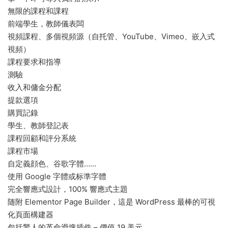
無限的課程和課程
前端學生，教師儀表闆
視頻課程、多個視頻源（自托管、YouTube、Vimeo、嵌入式
視頻）
課程要求和指導
測驗
收入和傭金分配
提款選項
購買記錄
學生、教師登記表
課程回顧和評分系統
課程市場
自定義顔色、谷歌字體……
使用 Google 字體或标準字體
完全響應式設計，100% 響應式主題
随附 Elementor Page Builder，這是 WordPress 最棒的可視
化頁面構建器
包括驚人的革命滑塊插件 – 價值 19 美元