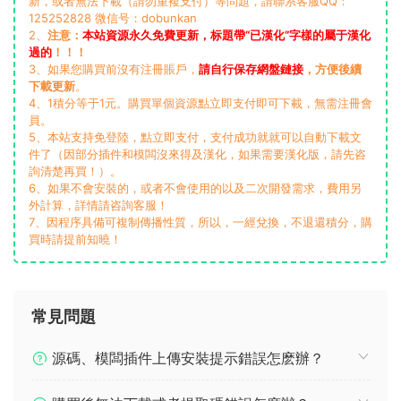
下載價格
積分
VIP 5折
升級VIP
立即購買
此資源購買後1000天内可下載。1、如果您遇到版本沒有及時更
新，或者無法下載（請勿重複支付）等問題，請聯系客服QQ：
125252828 微信号：dobunkan
2、
注意：
本站資源永久免費更新，标題帶“已漢化”字樣的屬于漢化
過的
！！！
3、如果您購買前沒有注冊賬戶，
請自行保存網盤鏈接
，方便後續
下載更新
。
4、1積分等于1元。購買單個資源點立即支付即可下載，無需注冊會
員。
5、本站支持免登陸，點立即支付，支付成功就就可以自動下載文
件了（因部分插件和模闆沒來得及漢化，如果需要漢化版，請先咨
詢清楚再買！）。
6、如果不會安裝的，或者不會使用的以及二次開發需求，費用另
外計算，詳情請咨詢客服！
7、因程序具備可複制傳播性質，所以，一經兌換，不退還積分，購
買時請提前知曉！