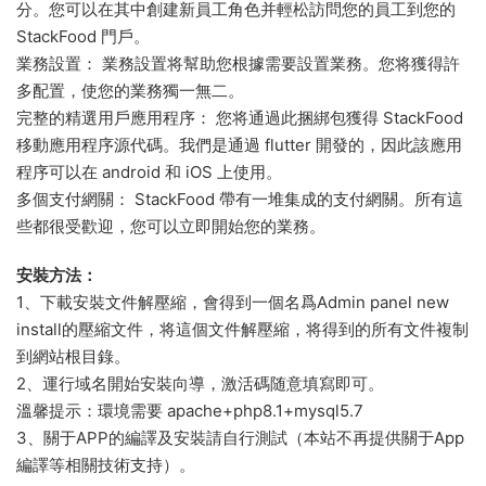
分。您可以在其中創建新員工角色并輕松訪問您的員工到您的
StackFood 門戶。
業務設置： 業務設置将幫助您根據需要設置業務。您将獲得許
多配置，使您的業務獨一無二。
完整的精選用戶應用程序： 您将通過此捆綁包獲得 StackFood
移動應用程序源代碼。我們是通過 flutter 開發的，因此該應用
程序可以在 android 和 iOS 上使用。
多個支付網關： StackFood 帶有一堆集成的支付網關。所有這
些都很受歡迎，您可以立即開始您的業務。
安裝方法：
1、下載安裝文件解壓縮，會得到一個名爲Admin panel new
install的壓縮文件，将這個文件解壓縮，将得到的所有文件複制
到網站根目錄。
2、運行域名開始安裝向導，激活碼随意填寫即可。
溫馨提示：環境需要 apache+php8.1+mysql5.7
3、關于APP的編譯及安裝請自行測試（本站不再提供關于App
編譯等相關技術支持）。