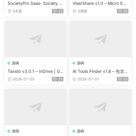
源碼
源碼
SocietyPro Saas- Society M
ViserShare v1.0 – Micro Sha
anagement Software v1.0.7
re Trading And Prediction Pl
5天前
35
3周前
35
3
atform | Share Market
源碼
源碼
Taxido v3.0.1 – InDrive | Gr
AI Tools Finder v1.8 – 包含 5
ab | Uber Clone | Taxi Booki
000 多種工具、訂閱、廣告
2026-07-05
35
2026-07-01
35
ng with Cab | Rental | Biddi
和聯盟營銷的自動抓取 AI 目
ng | Parcel
錄