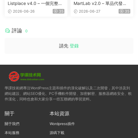
源碼
源碼
Listplace v4.0 – 一個完整的
MartLab v2.0 – 單品代發貨
本地商家名錄平台
平台
2026-06-26
35
2026-06-27
35
評論
0
請先
登錄
學課技術網專注WordPress主題和插件的漢化破解以及二次開發，其中涉及到
網站建設、網站SEO優化、PC手機軟件開發、加密解密、服務器網絡安全、軟