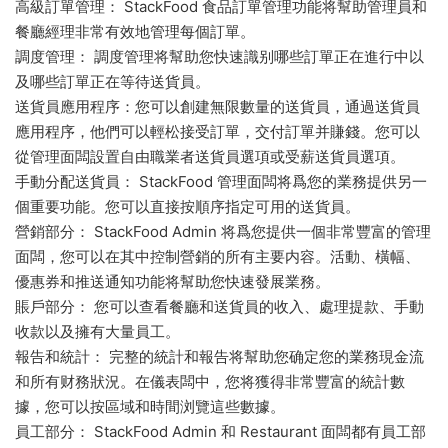
高級訂單管理： StackFood 食品訂單管理功能将幫助管理員和
餐廳經理非常有效地管理每個訂單。
調度管理： 調度管理将幫助您快速識别哪些訂單正在進行中以
及哪些訂單正在等待送貨員。
送貨員應用程序：您可以創建無限數量的送貨員，通過送貨員
應用程序，他們可以輕松接受訂單，交付訂單并賺錢。您可以
從管理面闆設置自由職業者送貨員選項或受薪送貨員選項。
手動分配送貨員： StackFood 管理面闆将爲您的業務提供另一
個重要功能。您可以直接按順序指定可用的送貨員。
營銷部分： StackFood Admin 将爲您提供一個非常豐富的管理
面闆，您可以在其中控制營銷的所有主要内容。活動、橫幅、
優惠券和推送通知功能将幫助您快速發展業務。
賬戶部分： 您可以查看餐廳和送貨員的收入、處理提款、手動
收款以及擁有大量員工。
報告和統計： 完整的統計和報告将幫助您确定您的業務現金流
和所有财務狀況。在儀表闆中，您将獲得非常豐富的統計數
據，您可以按區域和時間浏覽這些數據。
員工部分： StackFood Admin 和 Restaurant 面闆都有員工部