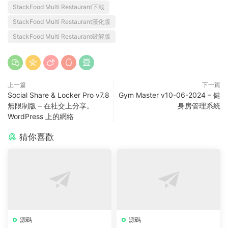
0
0
StackFood Multi Restaurant
StackFood Multi Restaurant v3.1
StackFood Multi Restaurant下載
StackFood Multi Restaurant漢化版
StackFood Multi Restaurant破解版
上一篇
下一篇
Social Share & Locker Pro v7.8
Gym Master v10-06-2024 – 健
無限制版 – 在社交上分享。
身房管理系統
WordPress 上的網絡
猜你喜歡