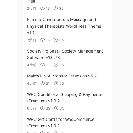
主題
2天前
16
35
Flexora Chiropractors Message and
Physical Therapists WordPress Theme
v10
2天前
18
35
SocietyPro Saas- Society Management
Software v1.0.73
4天前
21
35
MainWP SSL Monitor Extension v5.2
4天前
21
35
WPC Conditional Shipping & Payments
(Premium) v1.0.2
6天前
39
35
WPC Gift Cards for WooCommerce
(Premium) v1.0.2