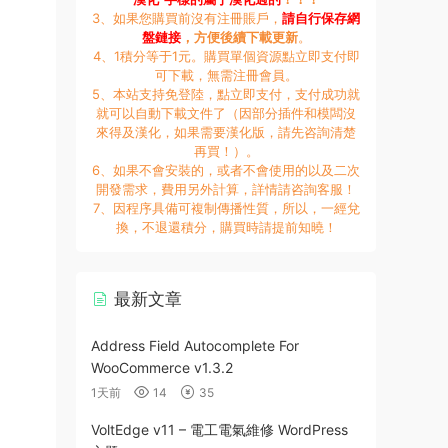
3、如果您購買前沒有注冊賬戶，
請自行保存網
盤鏈接
，方便後續下載更新
。
4、1積分等于1元。購買單個資源點立即支付即
可下載，無需注冊會員。
5、本站支持免登陸，點立即支付，支付成功就
就可以自動下載文件了（因部分插件和模闆沒
來得及漢化，如果需要漢化版，請先咨詢清楚
再買！）。
6、如果不會安裝的，或者不會使用的以及二次
開發需求，費用另外計算，詳情請咨詢客服！
7、因程序具備可複制傳播性質，所以，一經兌
換，不退還積分，購買時請提前知曉！
最新文章
Address Field Autocomplete For
WooCommerce v1.3.2
1天前
14
35
VoltEdge v11 – 電工電氣維修 WordPress