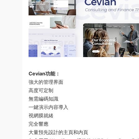
Cevian功能：
強大的管理界面
高度可定制
無需編碼知識
一鍵演示内容導入
視網膜就緒
完全響應
大量預先設計的主頁和内頁