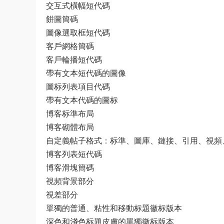
交互式橫幅短代碼
餅圖簡碼
圖像選取框短代碼
客戶網格簡碼
客戶輪播短代碼
帶有文本短代碼的圖像
圖标列表項目代碼
帶有文本代碼的圖标
博客标準布局
博客砌體布局
自定義帖子格式：标準、圖庫、鏈接、引用、視頻
博客列表短代碼
博客滑塊簡碼
視頻背景部分
視差部分
單獨的普通、粘性和移動标題徽标版本
深色和淺色标題皮膚的單獨徽标版本