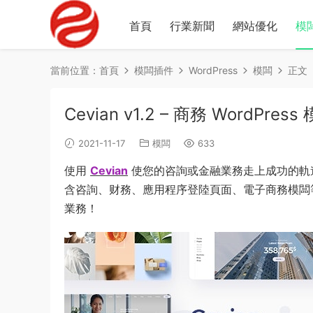
首頁
行業新聞
網站優化
模
當前位置：
首頁
模闆插件
WordPress
模闆
正文
Cevian v1.2 – 商務 WordPress
2021-11-17
模闆
633
使用
Cevian
使您的咨詢或金融業務走上成功的軌
含咨詢、财務、應用程序登陸頁面、電子商務模闆等
業務！