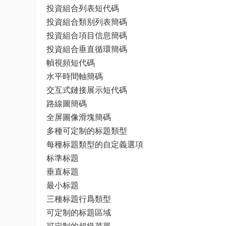
投資組合列表短代碼
投資組合類别列表簡碼
投資組合項目信息簡碼
投資組合垂直循環簡碼
幀視頻短代碼
水平時間軸簡碼
交互式鏈接展示短代碼
路線圖簡碼
全屏圖像滑塊簡碼
多種可定制的标題類型
每種标題類型的自定義選項
标準标題
垂直标題
最小标題
三種标題行爲類型
可定制的标題區域