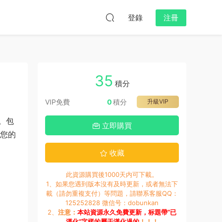
登錄
注冊
35
積分
VIP免費
0
積分
升級VIP
。包
立即購買
展您的
收藏
此資源購買後1000天内可下載。
1、如果您遇到版本沒有及時更新，或者無法下
載（請勿重複支付）等問題，請聯系客服QQ：
125252828 微信号：dobunkan
2、
注意：
本站資源永久免費更新，标題帶“已
漢化”字樣的屬于漢化過的
！！！