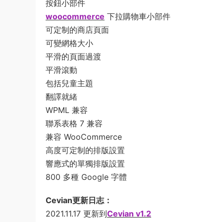
按鈕小部件
woocommerce
下拉購物車小部件
可定制的商店頁面
可變網格大小
平滑的頁面過渡
平滑滾動
包括兒童主題
翻譯就緒
WPML 兼容
聯系表格 7 兼容
兼容 WooCommerce
高度可定制的排版設置
響應式的單獨排版設置
800 多種 Google 字體
Cevian更新日志：
2021.11.17 更新到
Cevian v1.2