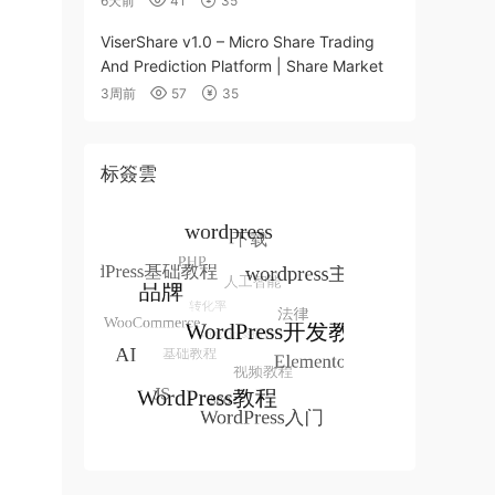
6天前
41
35
ViserShare v1.0 – Micro Share Trading
And Prediction Platform | Share Market
3周前
57
35
标簽雲