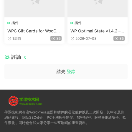
插件
插件
WPC Gift Cards for WooCo
WP Optimal State v1.4.2 –
mmerce (Premium) v1.0.2
WordPress 優化、清理和安
1周前
35
2026-07-08
35
全套件
評論
0
請先
登錄
學課技術網專注WordPress主題和插件的漢化破解以及二次開發，其中涉及到
網站建設、網站SEO優化、PC手機軟件開發、加密解密、服務器網絡安全、軟
件漢化，同時也會和大家分享一些互聯網的學習資料。