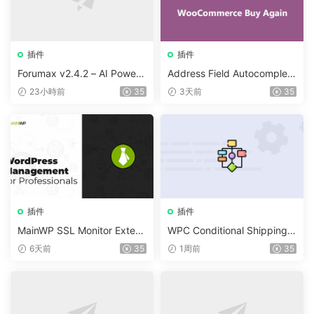
插件
插件
Forumax v2.4.2 – AI Powere
Address Field Autocomplete
d Advanced Community For
For WooCommerce v1.3.2
23小時前
35
3天前
35
um Plugin
插件
插件
MainWP SSL Monitor Extens
WPC Conditional Shipping &
ion v5.2
Payments (Premium) v1.0.2
6天前
35
1周前
35