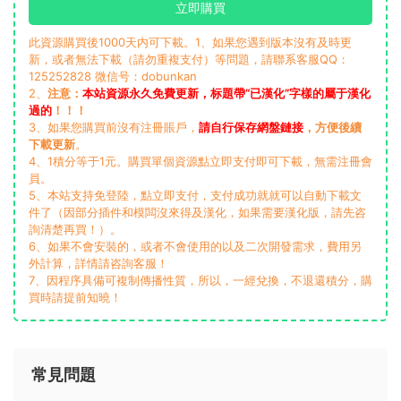
立即購買
此資源購買後1000天内可下載。1、如果您遇到版本沒有及時更
新，或者無法下載（請勿重複支付）等問題，請聯系客服QQ：
125252828 微信号：dobunkan
2、
注意：
本站資源永久免費更新，标題帶“已漢化”字樣的屬于漢化
過的
！！！
3、如果您購買前沒有注冊賬戶，
請自行保存網盤鏈接
，方便後續
下載更新
。
4、1積分等于1元。購買單個資源點立即支付即可下載，無需注冊會
員。
5、本站支持免登陸，點立即支付，支付成功就就可以自動下載文
件了（因部分插件和模闆沒來得及漢化，如果需要漢化版，請先咨
詢清楚再買！）。
6、如果不會安裝的，或者不會使用的以及二次開發需求，費用另
外計算，詳情請咨詢客服！
7、因程序具備可複制傳播性質，所以，一經兌換，不退還積分，購
買時請提前知曉！
常見問題