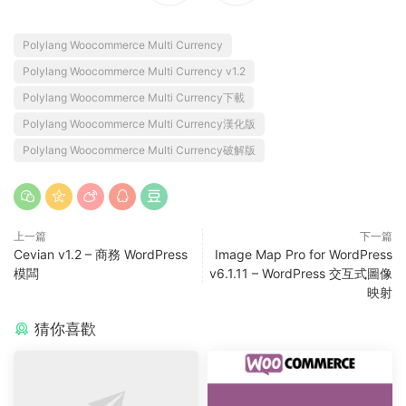
Polylang Woocommerce Multi Currency
Polylang Woocommerce Multi Currency v1.2
Polylang Woocommerce Multi Currency下載
Polylang Woocommerce Multi Currency漢化版
Polylang Woocommerce Multi Currency破解版
上一篇
下一篇
Cevian v1.2 – 商務 WordPress
Image Map Pro for WordPress
模闆
v6.1.11 – WordPress 交互式圖像
映射
猜你喜歡