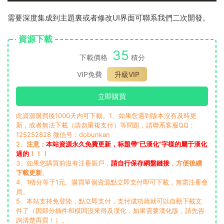
需要深度集成到主題裏或者修改UI界面可聯系我們二次開發。
資源下載
35
下載價格
積分
VIP免費
升級VIP
立即購買
此資源購買後1000天内可下載。1、如果您遇到版本沒有及時更
新，或者無法下載（請勿重複支付）等問題，請聯系客服QQ：
125252828 微信号：dobunkan
2、
注意：
本站資源永久免費更新，标題帶“已漢化”字樣的屬于漢化
過的
！！！
3、如果您購買前沒有注冊賬戶，
請自行保存網盤鏈接
，方便後續
下載更新
。
4、1積分等于1元。購買單個資源點立即支付即可下載，無需注冊會
員。
5、本站支持免登陸，點立即支付，支付成功就就可以自動下載文
件了（因部分插件和模闆沒來得及漢化，如果需要漢化版，請先咨
詢清楚再買！）。