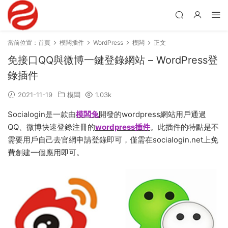
當前位置：
首頁
模闆插件
WordPress
模闆
正文
免接口QQ與微博一鍵登錄網站 – WordPress登
錄插件
2021-11-19
模闆
1.03k
Socialogin是一款由
模闆兔
開發的wordpress網站用戶通過
QQ、微博快速登錄注冊的
wordpress插件
。此插件的特點是不
需要用戶自己去官網申請登錄即可，僅需在socialogin.net上免
費創建一個應用即可。