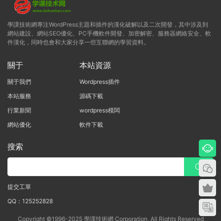
學課技術網專注WordPress主題和插件的漢化破解以及二次開發，其中涉及到
網站建設、網站SEO優化、PC手機軟件開發、加密解密、服務器網絡安全、軟
件漢化，同時也會和大家分享一些互聯網的學習資料。
關于
本站資源
關于我們
Wordpress插件
本站服務
源碼下載
行業新聞
wordpress模闆
網站優化
軟件下載
搜索
提交工單
QQ：125252828
Copyright ©1996-2025 學課技術網 Corporation, All Rights Reserved