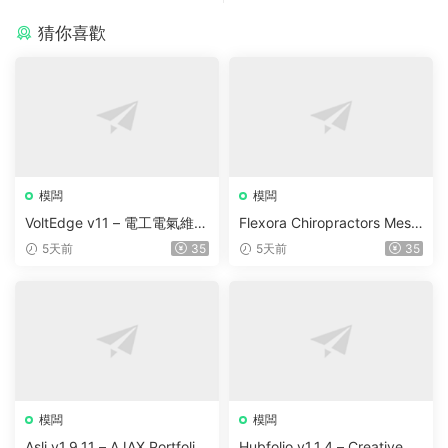
猜你喜歡
模闆
模闆
VoltEdge v11 – 電工電氣維修
Flexora Chiropractors Mess
WordPress 主題
age and Physical Therapist
5天前
35
5天前
35
s WordPress Theme v10
模闆
模闆
Asli v1.9.11 – AJAX Portfolio
Hubfolio v1.1.4 – Creative P