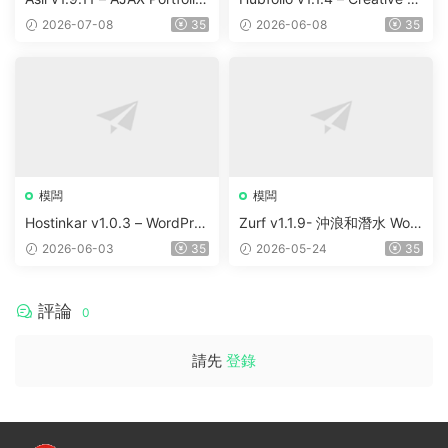
Elementor WordPress Them
ortfolio & Digital Agency Wo
2026-07-08
35
2026-06-08
35
e
rdPress Elementor Theme
模闆
模闆
Hostinkar v1.0.3 – WordPres
Zurf v1.1.9- 沖浪和潛水 Wor
s & WHMCS 主題
dPress主題
2026-06-03
35
2026-05-24
35
評論
0
請先
登錄