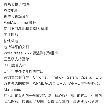
聯系表格 7 插件
谷歌地圖
視差和視頻背景
FontAwesome 圖标
使用 HTML5 和 CSS3 構建
高速性能
粘性标題
包括詳細的文檔
WordPress 5.6.x 經過測試和批準
五星級支持團隊
RTL 語言支持
Unlimi更多功能即将推出
跨浏覽器兼容性：Chrome、FireFox、Safari、Opera、IE10
兼容強大的插件：WPML 多語言 CMS、WPML 字符串翻譯、
Mailchimp
展示店鋪頁面的一些關鍵功能：精心設計的店鋪布局、生動的
産品縮放、快速産品視圖、智能産品導航、高級搜索和過濾