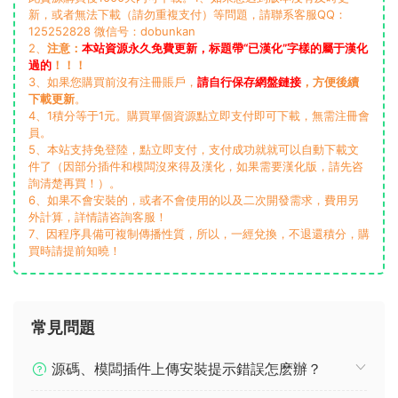
新，或者無法下載（請勿重複支付）等問題，請聯系客服QQ：
125252828 微信号：dobunkan
2、
注意：
本站資源永久免費更新，标題帶“已漢化”字樣的屬于漢化
過的
！！！
3、如果您購買前沒有注冊賬戶，
請自行保存網盤鏈接
，方便後續
下載更新
。
4、1積分等于1元。購買單個資源點立即支付即可下載，無需注冊會
員。
5、本站支持免登陸，點立即支付，支付成功就就可以自動下載文
件了（因部分插件和模闆沒來得及漢化，如果需要漢化版，請先咨
詢清楚再買！）。
6、如果不會安裝的，或者不會使用的以及二次開發需求，費用另
外計算，詳情請咨詢客服！
7、因程序具備可複制傳播性質，所以，一經兌換，不退還積分，購
買時請提前知曉！
常見問題
源碼、模闆插件上傳安裝提示錯誤怎麽辦？