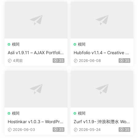
模闆
模闆
Asli v1.9.11 – AJAX Portfolio
Hubfolio v1.1.4 – Creative P
Elementor WordPress Them
ortfolio & Digital Agency Wo
4周前
35
2026-06-08
35
e
rdPress Elementor Theme
模闆
模闆
Hostinkar v1.0.3 – WordPres
Zurf v1.1.9- 沖浪和潛水 Wor
s & WHMCS 主題
dPress主題
2026-06-03
35
2026-05-24
35