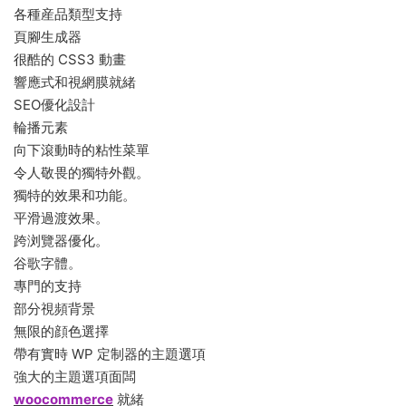
各種産品類型支持
頁腳生成器
很酷的 CSS3 動畫
響應式和視網膜就緒
SEO優化設計
輪播元素
向下滾動時的粘性菜單
令人敬畏的獨特外觀。
獨特的效果和功能。
平滑過渡效果。
跨浏覽器優化。
谷歌字體。
專門的支持
部分視頻背景
無限的顔色選擇
帶有實時 WP 定制器的主題選項
強大的主題選項面闆
woocommerce
就緒