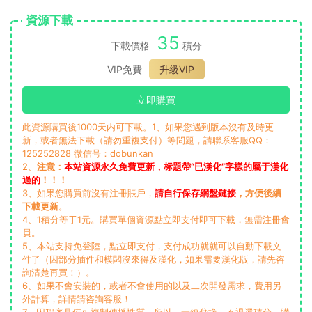
資源下載
35
下載價格
積分
VIP免費
升級VIP
立即購買
此資源購買後1000天内可下載。1、如果您遇到版本沒有及時更
新，或者無法下載（請勿重複支付）等問題，請聯系客服QQ：
125252828 微信号：dobunkan
2、
注意：
本站資源永久免費更新，标題帶“已漢化”字樣的屬于漢化
過的
！！！
3、如果您購買前沒有注冊賬戶，
請自行保存網盤鏈接
，方便後續
下載更新
。
4、1積分等于1元。購買單個資源點立即支付即可下載，無需注冊會
員。
5、本站支持免登陸，點立即支付，支付成功就就可以自動下載文
件了（因部分插件和模闆沒來得及漢化，如果需要漢化版，請先咨
詢清楚再買！）。
6、如果不會安裝的，或者不會使用的以及二次開發需求，費用另
外計算，詳情請咨詢客服！
7、因程序具備可複制傳播性質，所以，一經兌換，不退還積分，購