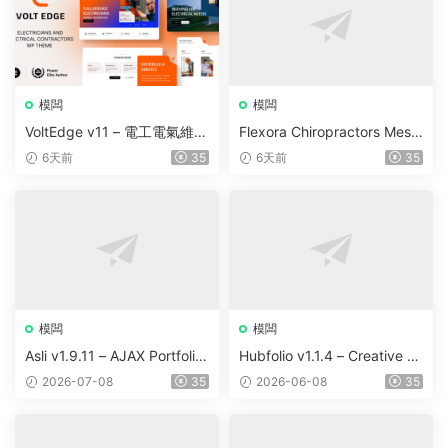
模闆
模闆
VoltEdge v11 – 電工電氣維修
Flexora Chiropractors Mess
WordPress 主題
age and Physical Therapist
6天前
35
6天前
35
s WordPress Theme v10
模闆
模闆
Asli v1.9.11 – AJAX Portfolio
Hubfolio v1.1.4 – Creative P
Elementor WordPress Them
ortfolio & Digital Agency Wo
2026-07-08
35
2026-06-08
35
e
rdPress Elementor Theme