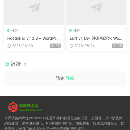
模闆
模闆
Hostinkar v1.0.3 – WordPres
Zurf v1.1.9- 沖浪和潛水 Wor
s & WHMCS 主題
dPress主題
2026-06-03
35
2026-05-24
35
評論
0
請先
登錄
學課技術網專注WordPress主題和插件的漢化破解以及二次開發，其中涉及到
網站建設、網站SEO優化、PC手機軟件開發、加密解密、服務器網絡安全、軟
件漢化，同時也會和大家分享一些互聯網的學習資料。