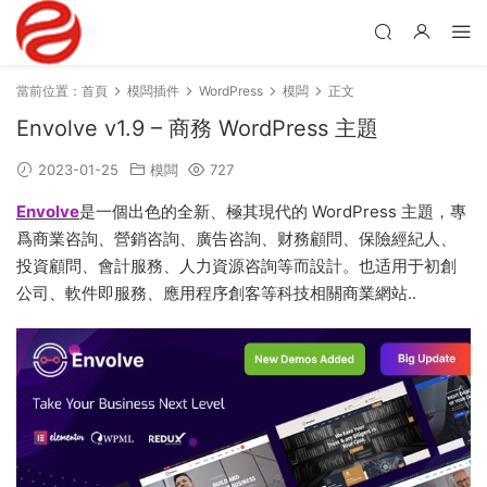
當前位置：
首頁
模闆插件
WordPress
模闆
正文
Envolve v1.9 – 商務 WordPress 主題
2023-01-25
模闆
727
Envolve
是一個出色的全新、極其現代的 WordPress 主題，專
爲商業咨詢、營銷咨詢、廣告咨詢、财務顧問、保險經紀人、
投資顧問、會計服務、人力資源咨詢等而設計。也适用于初創
公司、軟件即服務、應用程序創客等科技相關商業網站..