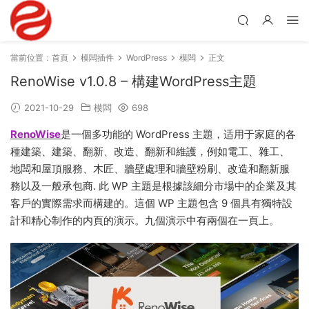
當前位置：
首頁
模闆插件
WordPress
模闆
正文
RenoWise v1.0.8 – 構建WordPress主題
2021-10-29
模闆
698
RenoWise
是一個多功能的 WordPress 主題，适用于家庭的各
種建築、建築、翻新、改造、翻新和維護，例如電工、雜工、
地闆和屋頂服務、木匠、牆壁處理和牆壁粉刷、改造和翻新服
務以及一般承包商. 此 WP 主題是根據該細分市場中的企業及其
客戶的實際需求而構建的。這個 WP 主題包含 9 個具有獨特設
計和精心制作的内頁的演示。九個演示中有兩個在一頁上。