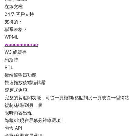
在線文檔
24/7 客戶支持
支持的：
聯系表格 7
WPML
woocommerce
W3 總緩存
約斯特
RTL
後端編輯器功能
快速拖放後端編輯器
響應式選項
完整的剪貼闆功能，可從一頁複制/粘貼到另一頁或從一個網站
複制/粘貼到另一個
限時内容出現
隐藏/出現在屏幕分辨率選項上
包含 API
全寬/盒裝布局選項