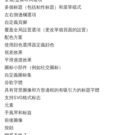
多個标題（包括粘性标題）和菜單樣式
左右側邊欄選項
自定義頁腳
覆蓋全局設置選項（更改單個頁面的設置）
配色方案
使用顔色選擇器定義顔色
視差效果
平滑過渡效果
圖标小部件（例如社交圖标）
自定義圖标集
谷歌字體
具有背景圖像和方形邊框的有吸引力的标題字體
支持SVG格式标志
元素
手風琴和标簽
前後圖像
按鈕