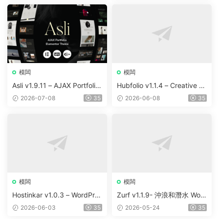
模闆
模闆
Asli v1.9.11 – AJAX Portfolio
Hubfolio v1.1.4 – Creative P
Elementor WordPress Them
ortfolio & Digital Agency Wo
2026-07-08
35
2026-06-08
35
e
rdPress Elementor Theme
模闆
模闆
Hostinkar v1.0.3 – WordPres
Zurf v1.1.9- 沖浪和潛水 Wor
s & WHMCS 主題
dPress主題
2026-06-03
35
2026-05-24
35