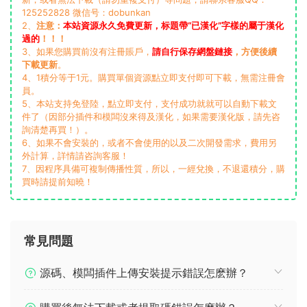
125252828 微信号：dobunkan
2、
注意：
本站資源永久免費更新，标題帶“已漢化”字樣的屬于漢化
過的
！！！
3、如果您購買前沒有注冊賬戶，
請自行保存網盤鏈接
，方便後續
下載更新
。
4、1積分等于1元。購買單個資源點立即支付即可下載，無需注冊會
員。
5、本站支持免登陸，點立即支付，支付成功就就可以自動下載文
件了（因部分插件和模闆沒來得及漢化，如果需要漢化版，請先咨
詢清楚再買！）。
6、如果不會安裝的，或者不會使用的以及二次開發需求，費用另
外計算，詳情請咨詢客服！
7、因程序具備可複制傳播性質，所以，一經兌換，不退還積分，購
買時請提前知曉！
常見問題
源碼、模闆插件上傳安裝提示錯誤怎麽辦？