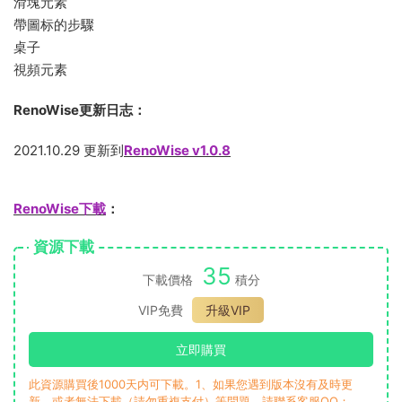
滑塊元素
帶圖标的步驟
桌子
視頻元素
RenoWise更新日志：
2021.10.29 更新到
RenoWise v1.0.8
RenoWise下載
：
資源下載
35
下載價格
積分
VIP免費
升級VIP
立即購買
此資源購買後1000天内可下載。1、如果您遇到版本沒有及時更
新，或者無法下載（請勿重複支付）等問題，請聯系客服QQ：