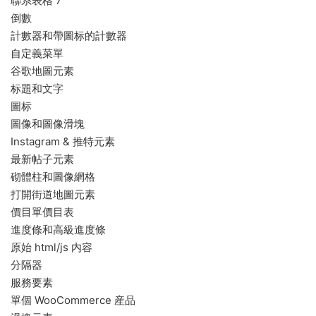
聯系表格 7
倒數
計數器和帶圖标的計數器
自定義菜單
谷歌地圖元素
标題和文字
圖标
圖像和圖像滑塊
Instagram & 推特元素
最新帖子元素
砌體柱和圖像網格
打開街道地圖元素
價目單價目表
進度條和高級進度條
原始 html/js 内容
分隔器
服務要素
單個 WooCommerce 産品