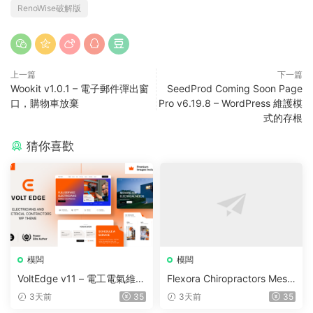
RenoWise破解版
上一篇
下一篇
Wookit v1.0.1 – 電子郵件彈出窗
SeedProd Coming Soon Page
口，購物車放棄
Pro v6.19.8 – WordPress 維護模
式的存根
猜你喜歡
模闆
模闆
VoltEdge v11 – 電工電氣維修
Flexora Chiropractors Mess
WordPress 主題
age and Physical Therapist
3天前
35
3天前
35
s WordPress Theme v10