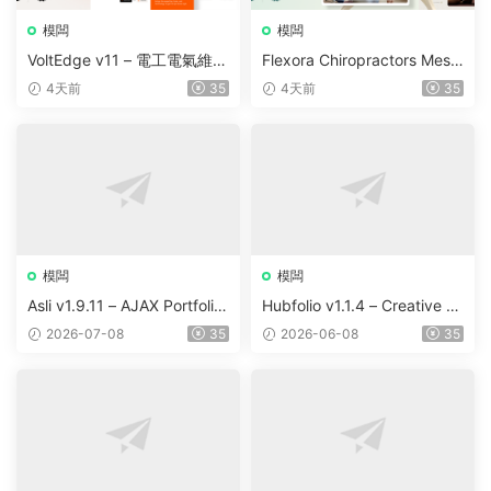
模闆
模闆
VoltEdge v11 – 電工電氣維修
Flexora Chiropractors Mess
WordPress 主題
age and Physical Therapist
4天前
35
4天前
35
s WordPress Theme v10
模闆
模闆
Asli v1.9.11 – AJAX Portfolio
Hubfolio v1.1.4 – Creative P
Elementor WordPress Them
ortfolio & Digital Agency Wo
2026-07-08
35
2026-06-08
35
e
rdPress Elementor Theme