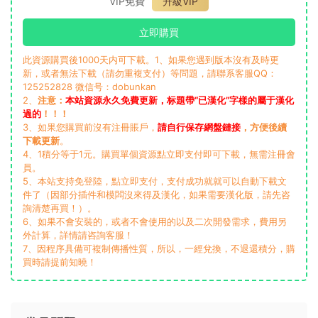
VIP免費
升級VIP
立即購買
此資源購買後1000天内可下載。1、如果您遇到版本沒有及時更
新，或者無法下載（請勿重複支付）等問題，請聯系客服QQ：
125252828 微信号：dobunkan
2、
注意：
本站資源永久免費更新，标題帶“已漢化”字樣的屬于漢化
過的
！！！
3、如果您購買前沒有注冊賬戶，
請自行保存網盤鏈接
，方便後續
下載更新
。
4、1積分等于1元。購買單個資源點立即支付即可下載，無需注冊會
員。
5、本站支持免登陸，點立即支付，支付成功就就可以自動下載文
件了（因部分插件和模闆沒來得及漢化，如果需要漢化版，請先咨
詢清楚再買！）。
6、如果不會安裝的，或者不會使用的以及二次開發需求，費用另
外計算，詳情請咨詢客服！
7、因程序具備可複制傳播性質，所以，一經兌換，不退還積分，購
買時請提前知曉！