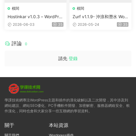
模闆
模闆
Hostinkar v1.0.3 – WordPres
Zurf v1.1.9- 沖浪和潛水 Wor
s & WHMCS 主題
dPress主題
2026-06-03
35
2026-05-24
35
評論
0
請先
登錄
學課技術網專注WordPress主題和插件的漢化破解以及二次開發，其中涉及到
網站建設、網站SEO優化、PC手機軟件開發、加密解密、服務器網絡安全、軟
件漢化，同時也會和大家分享一些互聯網的學習資料。
關于
本站資源
關于我們
Wordpress插件