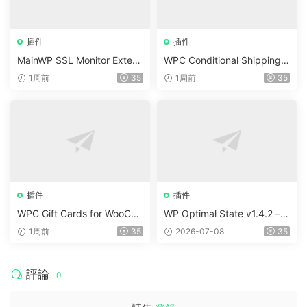
插件
插件
MainWP SSL Monitor Extens
WPC Conditional Shipping &
ion v5.2
Payments (Premium) v1.0.2
1周前
35
1周前
35
插件
插件
WPC Gift Cards for WooCo
WP Optimal State v1.4.2 –
mmerce (Premium) v1.0.2
WordPress 優化、清理和安
1周前
35
2026-07-08
35
全套件
評論
0