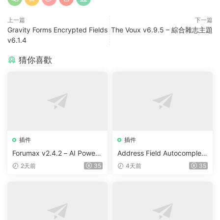
上一篇
下一篇
Gravity Forms Encrypted Fields
The Voux v6.9.5 – 綜合雜志主題
v6.1.4
猜你喜歡
插件
插件
Forumax v2.4.2 – AI Powere
Address Field Autocomplete
d Advanced Community For
For WooCommerce v1.3.2
2天前
35
4天前
35
um Plugin