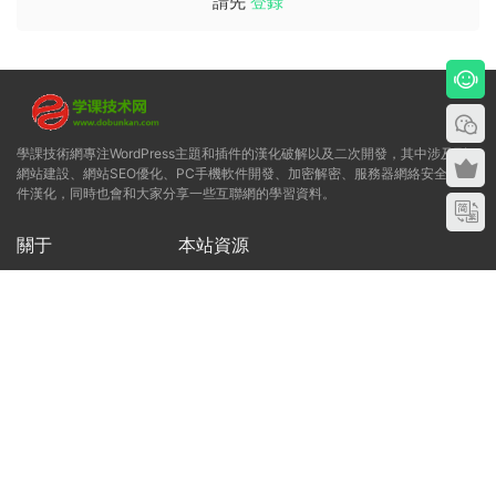
請先
登錄
學課技術網專注WordPress主題和插件的漢化破解以及二次開發，其中涉及到
網站建設、網站SEO優化、PC手機軟件開發、加密解密、服務器網絡安全、軟
件漢化，同時也會和大家分享一些互聯網的學習資料。
關于
本站資源
關于我們
Wordpress插件
本站服務
源碼下載
行業新聞
wordpress模闆
網站優化
軟件下載
搜索