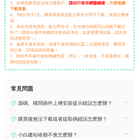
3、如果您購買前沒有注冊賬戶，
請自行保存網盤鏈接
，方便後續
下載更新
。
4、1積分等于1元。購買單個資源點立即支付即可下載，無需注冊會
員。
5、本站支持免登陸，點立即支付，支付成功就就可以自動下載文
件了（因部分插件和模闆沒來得及漢化，如果需要漢化版，請先咨
詢清楚再買！）。
6、如果不會安裝的，或者不會使用的以及二次開發需求，費用另
外計算，詳情請咨詢客服！
7、因程序具備可複制傳播性質，所以，一經兌換，不退還積分，購
買時請提前知曉！
常見問題
源碼、模闆插件上傳安裝提示錯誤怎麽辦？
購買後無法下載或者提取碼錯誤怎麽辦？
小白建站啥都不會怎麽辦？