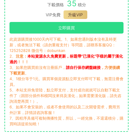
35
下載價格
積分
VIP免費
升級VIP
立即購買
此資源購買後1000天内可下載。1、如果您遇到版本沒有及時更
新，或者無法下載（請勿重複支付）等問題，請聯系客服QQ：
125252828 微信号：dobunkan
2、
注意：
本站資源永久免費更新，标題帶“已漢化”字樣的屬于漢化
過的
！！！
3、如果您購買前沒有注冊賬戶，
請自行保存網盤鏈接
，方便後續
下載更新
。
4、1積分等于1元。購買單個資源點立即支付即可下載，無需注冊會
員。
5、本站支持免登陸，點立即支付，支付成功就就可以自動下載文
件了（因部分插件和模闆沒來得及漢化，如果需要漢化版，請先咨
詢清楚再買！）。
6、如果不會安裝的，或者不會使用的以及二次開發需求，費用另
外計算，詳情請咨詢客服！
7、因程序具備可複制傳播性質，所以，一經兌換，不退還積分，購
買時請提前知曉！