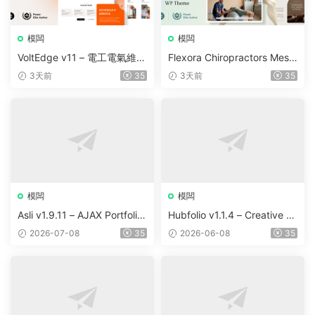
模闆
模闆
VoltEdge v11 – 電工電氣維修
Flexora Chiropractors Mess
WordPress 主題
age and Physical Therapist
3天前
35
3天前
35
s WordPress Theme v10
模闆
模闆
Asli v1.9.11 – AJAX Portfolio
Hubfolio v1.1.4 – Creative P
Elementor WordPress Them
ortfolio & Digital Agency Wo
2026-07-08
35
2026-06-08
35
e
rdPress Elementor Theme