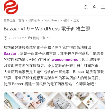
當前位置：
首頁
模闆插件
WordPress
模闆
正文
Bazaar v1.9 – WordPress 電子商務主題
2021-10-27
模闆
715
您準備好迎接卓越的電子商務了嗎？我們很自豪地推出
Bazaar
，這是一個電子商務主題，其中包含任何商店可能需要
的特性和功能，例如 YITH 的
woocommerce
，因此您幾乎可
以立即設置您的在線商店。令人驚歎的外觀手冊、訂單跟蹤、
大量商店元素隻是主題中包含的一些元素。Bazaar 是所有服裝
品牌、零售店和任何想要開辦自己的家具店的人的絕佳選擇。
使用 Bazaar 構建一個很棒的電子商務網站，立即開始吧！