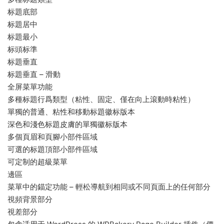
标題底部
标題居中
标題最小
标頭标準
标題垂直
标題垂直 – 滑動
全屏菜單功能
多種标題行爲類型（粘性、固定、僅在向上滾動時粘性）
單獨的普通、粘性和移動标題徽标版本
深色和淺色标題皮膚的單獨徽标版本
多個頁眉和頁腳小部件區域
可選的标題頂部小部件區域
可定制的超級菜單
邊區
菜單中的錨定功能 – 輕松導航到相同或不同頁面上的任何部分
視頻背景部分
視差部分