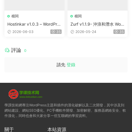
模闆
模闆
Hostinkar v1.0.3 – WordPres
Zurf v1.1.9- 沖浪和潛水 Wor
s & WHMCS 主題
dPress主題
2026-06-03
35
2026-05-24
35
評論
0
請先
登錄
學課技術網專注WordPress主題和插件的漢化破解以及二次開發，其中涉及到
網站建設、網站SEO優化、PC手機軟件開發、加密解密、服務器網絡安全、軟
件漢化，同時也會和大家分享一些互聯網的學習資料。
關于
本站資源