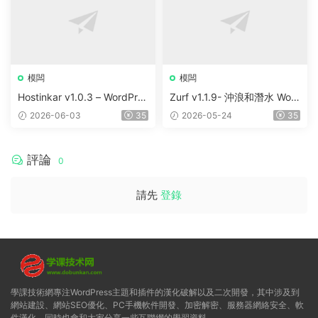
模闆
模闆
Hostinkar v1.0.3 – WordPres
Zurf v1.1.9- 沖浪和潛水 Wor
s & WHMCS 主題
dPress主題
2026-06-03
35
2026-05-24
35
評論
0
請先
登錄
學課技術網專注WordPress主題和插件的漢化破解以及二次開發，其中涉及到
網站建設、網站SEO優化、PC手機軟件開發、加密解密、服務器網絡安全、軟
件漢化，同時也會和大家分享一些互聯網的學習資料。