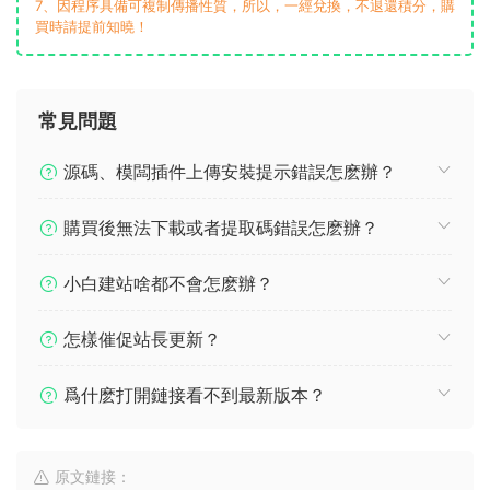
7、因程序具備可複制傳播性質，所以，一經兌換，不退還積分，購
買時請提前知曉！
常見問題
源碼、模闆插件上傳安裝提示錯誤怎麽辦？
購買後無法下載或者提取碼錯誤怎麽辦？
小白建站啥都不會怎麽辦？
怎樣催促站長更新？
爲什麽打開鏈接看不到最新版本？
原文鏈接：