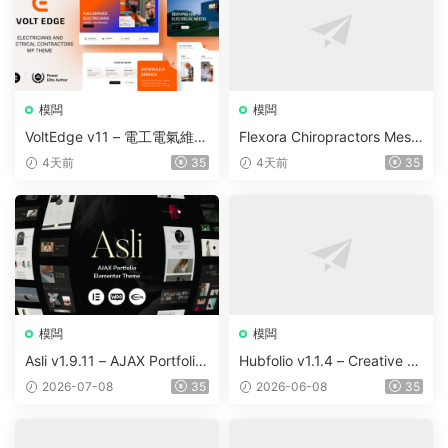
模闆
模闆
VoltEdge v11 – 電工電氣維修
Flexora Chiropractors Mess
WordPress 主題
age and Physical Therapist
4天前
35
4天前
35
s WordPress Theme v10
模闆
模闆
Asli v1.9.11 – AJAX Portfolio
Hubfolio v1.1.4 – Creative P
Elementor WordPress Them
ortfolio & Digital Agency Wo
2026-07-08
35
2026-06-08
35
e
rdPress Elementor Theme