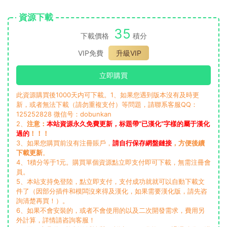
資源下載
35
下載價格
積分
VIP免費
升級VIP
立即購買
此資源購買後1000天内可下載。1、如果您遇到版本沒有及時更
新，或者無法下載（請勿重複支付）等問題，請聯系客服QQ：
125252828 微信号：dobunkan
2、
注意：
本站資源永久免費更新，标題帶“已漢化”字樣的屬于漢化
過的
！！！
3、如果您購買前沒有注冊賬戶，
請自行保存網盤鏈接
，方便後續
下載更新
。
4、1積分等于1元。購買單個資源點立即支付即可下載，無需注冊會
員。
5、本站支持免登陸，點立即支付，支付成功就就可以自動下載文
件了（因部分插件和模闆沒來得及漢化，如果需要漢化版，請先咨
詢清楚再買！）。
6、如果不會安裝的，或者不會使用的以及二次開發需求，費用另
外計算，詳情請咨詢客服！