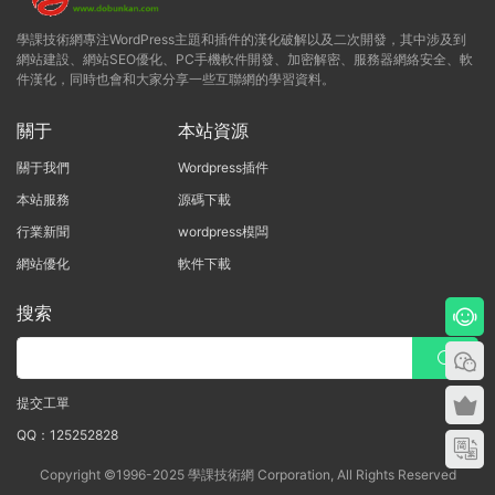
學課技術網專注WordPress主題和插件的漢化破解以及二次開發，其中涉及到
網站建設、網站SEO優化、PC手機軟件開發、加密解密、服務器網絡安全、軟
件漢化，同時也會和大家分享一些互聯網的學習資料。
關于
本站資源
關于我們
Wordpress插件
本站服務
源碼下載
行業新聞
wordpress模闆
網站優化
軟件下載
搜索
提交工單
QQ：125252828
Copyright ©1996-2025 學課技術網 Corporation, All Rights Reserved