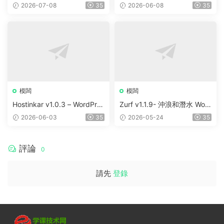
Elementor WordPress Them
ortfolio & Digital Agency Wo
2026-07-08
35
2026-06-08
35
e
rdPress Elementor Theme
模闆
模闆
Hostinkar v1.0.3 – WordPres
Zurf v1.1.9- 沖浪和潛水 Wor
s & WHMCS 主題
dPress主題
2026-06-03
35
2026-05-24
35
評論
0
請先
登錄