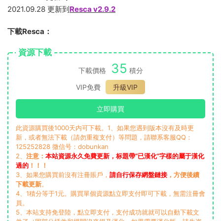
2021.09.28 更新到
Resca v2.9.2
下載Resca：
資源下載
35
下載價格
積分
VIP免費
升級VIP
立即購買
此資源購買後1000天内可下載。1、如果您遇到版本沒有及時更
新，或者無法下載（請勿重複支付）等問題，請聯系客服QQ：
125252828 微信号：dobunkan
2、
注意：
本站資源永久免費更新，标題帶“已漢化”字樣的屬于漢化
過的
！！！
3、如果您購買前沒有注冊賬戶，
請自行保存網盤鏈接
，方便後續
下載更新
。
4、1積分等于1元。購買單個資源點立即支付即可下載，無需注冊會
員。
5、本站支持免登陸，點立即支付，支付成功就就可以自動下載文