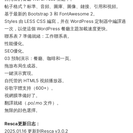
帖子格式 ? 标準、音頻、圖庫、圖像、鏈接、引用和視頻。
基于最新的 Bootstrap 3 和 FontAwesome 2。
Styles 由 LESS CSS 編寫，并在 WordPress 定制器中編譯過
一次，以使這個 WordPress 餐廳主題加載速度更快。
聯系表 7 準備就緒：工作聯系表。
性能優化。
SEO優化。
03 預制演示：餐廳、咖啡和一頁。
拖放布局生成器。
一鍵演示實現。
自托管的 HTML5 視頻播放器。
谷歌字體支持（600+）。
視網膜準備好了。
翻譯就緒（.po/.mo 文件）。
無限的顔色選擇。
Resca更新日志：
2025.01.16 更新到Resca v3.0.2