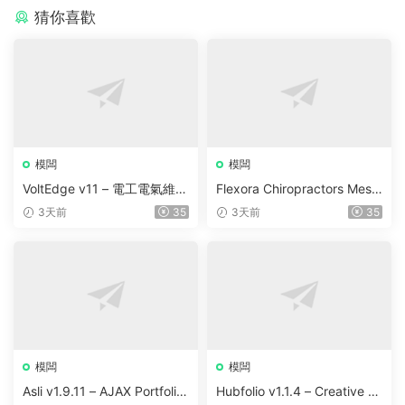
猜你喜歡
模闆
模闆
VoltEdge v11 – 電工電氣維修
Flexora Chiropractors Mess
WordPress 主題
age and Physical Therapist
3天前
35
3天前
35
s WordPress Theme v10
模闆
模闆
Asli v1.9.11 – AJAX Portfolio
Hubfolio v1.1.4 – Creative P