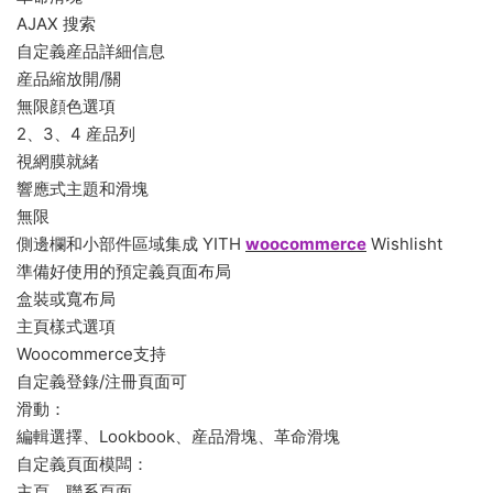
AJAX 搜索
自定義産品詳細信息
産品縮放開/關
無限顔色選項
2、3、4 産品列
視網膜就緒
響應式主題和滑塊
無限
側邊欄和小部件區域集成 YITH
woocommerce
Wishlisht
準備好使用的預定義頁面布局
盒裝或寬布局
主頁樣式選項
Woocommerce支持
自定義登錄/注冊頁面可
滑動：
編輯選擇、Lookbook、産品滑塊、革命滑塊
自定義頁面模闆：
主頁、聯系頁面、