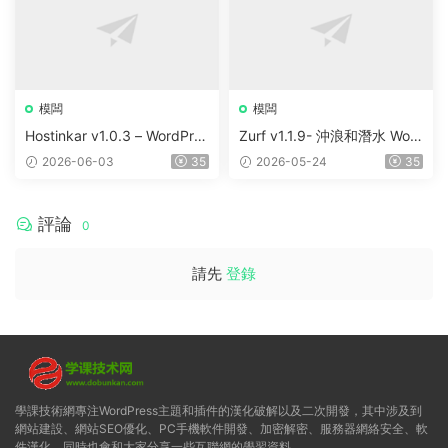
模闆
模闆
Hostinkar v1.0.3 – WordPres
Zurf v1.1.9- 沖浪和潛水 Wor
s & WHMCS 主題
dPress主題
2026-06-03
35
2026-05-24
35
評論
0
請先
登錄
學課技術網專注WordPress主題和插件的漢化破解以及二次開發，其中涉及到
網站建設、網站SEO優化、PC手機軟件開發、加密解密、服務器網絡安全、軟
件漢化，同時也會和大家分享一些互聯網的學習資料。