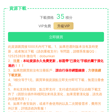
資源下載
35
下載價格
積分
VIP免費
升級VIP
立即購買
此資源購買後1000天内可下載。1、如果您遇到版本沒有及時更
新，或者無法下載（請勿重複支付）等問題，請聯系客服QQ：
125252828 微信号：dobunkan
2、
注意：
本站資源永久免費更新，标題帶“已漢化”字樣的屬于漢化
過的
！！！
3、如果您購買前沒有注冊賬戶，
請自行保存網盤鏈接
，方便後續
下載更新
。
4、1積分等于1元。購買單個資源點立即支付即可下載，無需注冊會
員。
5、本站支持免登陸，點立即支付，支付成功就就可以自動下載文
件了（因部分插件和模闆沒來得及漢化，如果需要漢化版，請先咨
詢清楚再買！）。
6、如果不會安裝的，或者不會使用的以及二次開發需求，費用另
外計算，詳情請咨詢客服！