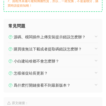
7、因程序具備可複制傳播性質，所以，一經兌換，不退還積分，購
買時請提前知曉！
常見問題
源碼、模闆插件上傳安裝提示錯誤怎麽辦？
購買後無法下載或者提取碼錯誤怎麽辦？
小白建站啥都不會怎麽辦？
怎樣催促站長更新？
爲什麽打開鏈接看不到最新版本？
原文鏈接：