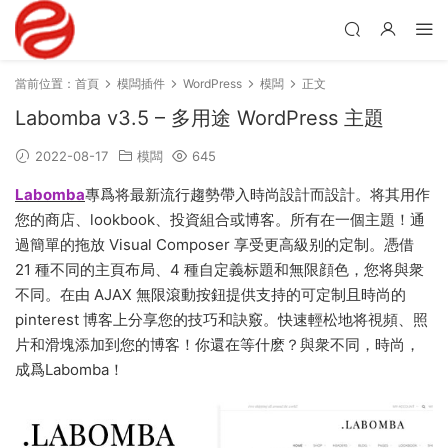
當前位置：
首頁
模闆插件
WordPress
模闆
正文
Labomba v3.5 – 多用途 WordPress 主題
2022-08-17
模闆
645
Labomba
專爲将最新流行趨勢帶入時尚設計而設計。将其用作
您的商店、lookbook、投資組合或博客。所有在一個主題！通
過簡單的拖放 Visual Composer 享受更高級别的定制。憑借
21 種不同的主頁布局、4 種自定義标題和無限顔色，您将與衆
不同。在由 AJAX 無限滾動按鈕提供支持的可定制且時尚的
pinterest 博客上分享您的技巧和訣竅。快速輕松地将視頻、照
片和滑塊添加到您的博客！你還在等什麽？與衆不同，時尚，
成爲Labomba！