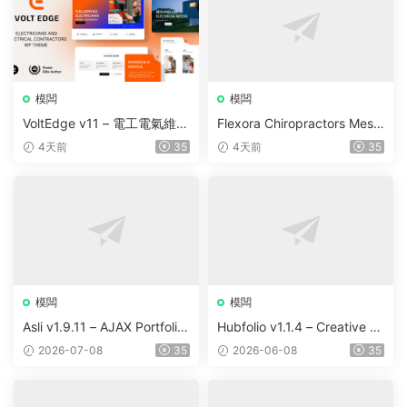
模闆
模闆
VoltEdge v11 – 電工電氣維修
Flexora Chiropractors Mess
WordPress 主題
age and Physical Therapist
4天前
35
4天前
35
s WordPress Theme v10
模闆
模闆
Asli v1.9.11 – AJAX Portfolio
Hubfolio v1.1.4 – Creative P
Elementor WordPress Them
ortfolio & Digital Agency Wo
2026-07-08
35
2026-06-08
35
e
rdPress Elementor Theme