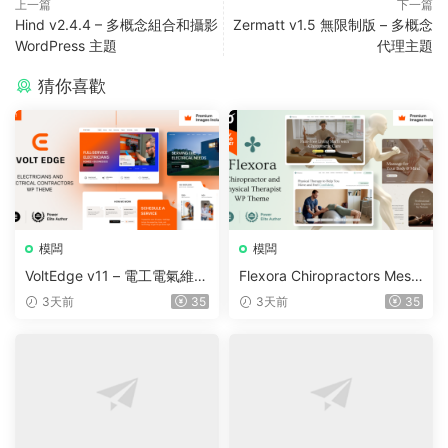
上一篇
下一篇
Hind v2.4.4 – 多概念組合和攝影
Zermatt v1.5 無限制版 – 多概念
WordPress 主題
代理主題
猜你喜歡
模闆
模闆
VoltEdge v11 – 電工電氣維修
Flexora Chiropractors Mess
WordPress 主題
age and Physical Therapist
3天前
35
3天前
35
s WordPress Theme v10