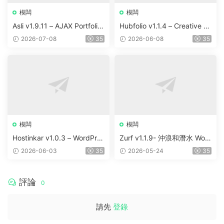
模闆
模闆
Asli v1.9.11 – AJAX Portfolio
Hubfolio v1.1.4 – Creative P
Elementor WordPress Them
ortfolio & Digital Agency Wo
2026-07-08
35
2026-06-08
35
e
rdPress Elementor Theme
模闆
模闆
Hostinkar v1.0.3 – WordPres
Zurf v1.1.9- 沖浪和潛水 Wor
s & WHMCS 主題
dPress主題
2026-06-03
35
2026-05-24
35
評論
0
請先
登錄