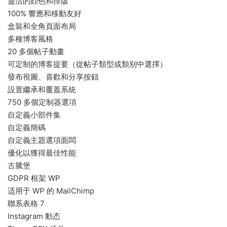
靈活的顔色和排版
100% 響應和移動友好
盒裝和全角頁面布局
多種博客風格
20 多個帖子動畫
可定制的博客提要（從帖子類型或類别中選擇）
發布視圖、喜歡和分享按鈕
設置繼承和覆蓋系統
750 多個定制器選項
自定義小部件集
自定義簡碼
自定義主題選項面闆
優化以獲得最佳性能
古騰堡
GDPR 框架 WP
适用于 WP 的 MailChimp
聯系表格 7
Instagram 動态