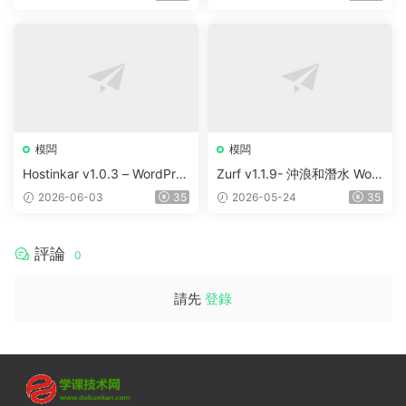
e
rdPress Elementor Theme
模闆
模闆
Hostinkar v1.0.3 – WordPres
Zurf v1.1.9- 沖浪和潛水 Wor
s & WHMCS 主題
dPress主題
2026-06-03
35
2026-05-24
35
評論
0
請先
登錄