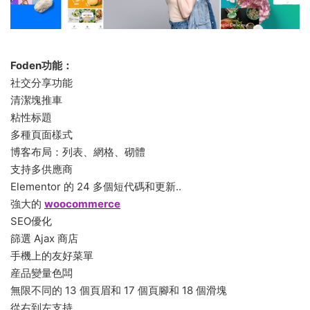
Foden功能：
社交分享功能
清潔塊推車
粘性标題
多種頁面樣式
博客布局：列表、網格、砌體
支持多供應商
Elementor 的 24 多個短代碼和更新..
強大的
woocommerce
SEO優化
篩選 Ajax 商店
手機上的友好菜單
産品變量色闆
無限不同的 13 個頁眉和 17 個頁腳和 18 個滑塊
從右到左支持