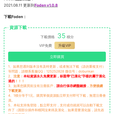
2021.08.11 更新到
Foden v1.0.8
下載Foden：
資源下載
35
下載價格
積分
VIP免費
升級VIP
立即購買
1、如果您遇到版本沒有及時更新，或者無法下載（請勿重複支付）
等問題，請聯系客服QQ：125252828 微信号：dobunkan
2、
注意：
本站資源永久免費更新，标題帶“已漢化”字樣的屬于漢化
過的
！！！
3、如果您購買前沒有注冊賬戶，
請自行保存網盤鏈接
，方便後續
下載更新
。
4、1積分等于1元。購買單個資源點立即支付即可下載，無需注冊會
員。
5、本站支持免登陸，點立即支付，支付成功就就可以自動下載文
件了（因部分插件和模闆沒來得及漢化，如果需要漢化版，請先咨