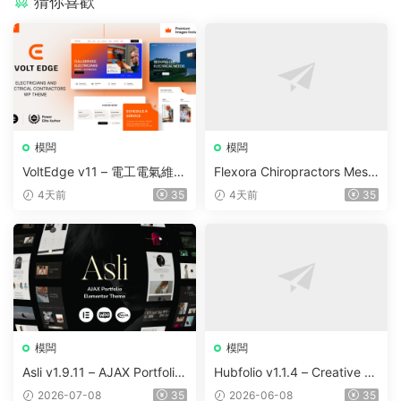
猜你喜歡
模闆
模闆
VoltEdge v11 – 電工電氣維修
Flexora Chiropractors Mess
WordPress 主題
age and Physical Therapist
4天前
35
4天前
35
s WordPress Theme v10
模闆
模闆
Asli v1.9.11 – AJAX Portfolio
Hubfolio v1.1.4 – Creative P
Elementor WordPress Them
ortfolio & Digital Agency Wo
2026-07-08
35
2026-06-08
35