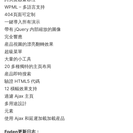
WPML – 多語言支持
404頁面可定制
一鍵導入所有演示
帶有 jQuery 内部縮放的圖像
完全響應
産品視圖的漂亮翻轉效果
超級菜單
大量的小工具
20 多種獨特的主頁布局
産品即時搜索
驗證 HTML5 代碼
12 橫幅效果支持
過濾 Ajax 主頁
多用途設計
元素
使用 Ajax 和延遲加載加載産品
Foden更新日志：