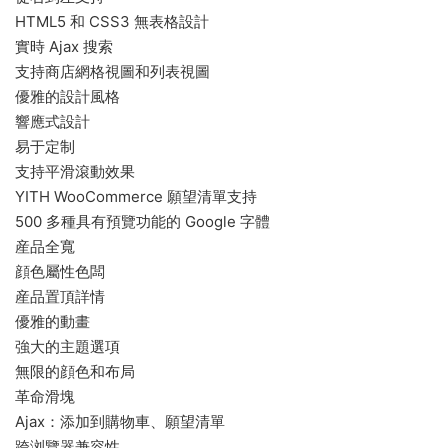
HTML5 和 CSS3 無表格設計
實時 Ajax 搜索
支持商店網格視圖和列表視圖
優雅的設計風格
響應式設計
易于定制
支持平滑滾動效果
YITH WooCommerce 願望清單支持
500 多種具有預覽功能的 Google 字體
産品全寬
顔色屬性色闆
産品置頂詳情
優雅的動畫
強大的主題選項
無限的顔色和布局
革命滑塊
Ajax：添加到購物車、願望清單
跨浏覽器兼容性