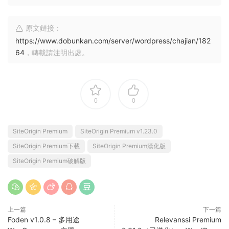
原文鏈接：
https://www.dobunkan.com/server/wordpress/chajian/182
64
，轉載請注明出處。
0
0
SiteOrigin Premium
SiteOrigin Premium v1.23.0
SiteOrigin Premium下載
SiteOrigin Premium漢化版
SiteOrigin Premium破解版
上一篇
下一篇
Foden v1.0.8 – 多用途
Relevanssi Premium