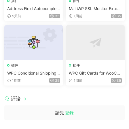
插件
插件
Address Field Autocomplete
MainWP SSL Monitor Extens
For WooCommerce v1.3.2
ion v5.2
5天前
35
1周前
35
插件
插件
WPC Conditional Shipping &
WPC Gift Cards for WooCo
Payments (Premium) v1.0.2
mmerce (Premium) v1.0.2
1周前
35
1周前
35
評論
0
請先
登錄