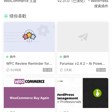
WooCommerce 主題
v2.31.0（已漢化） – WordPress
搜索插件
猜你喜歡
插件
插件
WPC Review Reminder for
Forumax v2.4.2 – AI Powere
WooCommerce v1.0.4
d Advanced Community For
6小時前
35
2天前
35
um Plugin