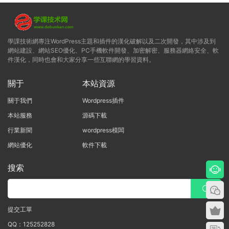
學課技術網專注WordPress主題和插件的漢化破解以及二次開發，其中涉及到
網站建設、網站SEO優化、PC手機軟件開發、加密解密、服務器網絡安全、軟
件漢化，同時也會和大家分享一些互聯網的學習資料。
關于
本站資源
關于我們
Wordpress插件
本站服務
源碼下載
行業新聞
wordpress模闆
網站優化
軟件下載
搜索
提交工單
QQ：125252828