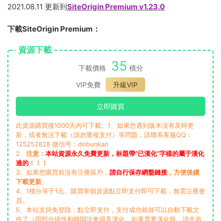
2021.08.11 更新到
SiteOrigin Premium v1.23.0
下載SiteOrigin Premium：
資源下載
35
下載價格
積分
VIP免費
升級VIP
立即購買
此資源購買後1000天内可下載。1、如果您遇到版本沒有及時更
新，或者無法下載（請勿重複支付）等問題，請聯系客服QQ：
125252828 微信号：dobunkan
2、
注意：
本站資源永久免費更新，标題帶“已漢化”字樣的屬于漢化
過的
！！！
3、如果您購買前沒有注冊賬戶，
請自行保存網盤鏈接
，方便後續
下載更新
。
4、1積分等于1元。購買單個資源點立即支付即可下載，無需注冊會
員。
5、本站支持免登陸，點立即支付，支付成功就就可以自動下載文
件了（因部分插件和模闆沒來得及漢化，如果需要漢化版，請先咨