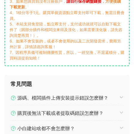
3、如果您購買前沒有注冊賬戶，
請自行保存網盤鏈接
，方便後續
下載更新
。
4、1積分等于1元。購買單個資源點立即支付即可下載，無需注冊會
員。
5、本站支持免登陸，點立即支付，支付成功就就可以自動下載文
件了（因部分插件和模闆沒來得及漢化，如果需要漢化版，請先咨
詢清楚再買！）。
6、如果不會安裝的，或者不會使用的以及二次開發需求，費用另
外計算，詳情請咨詢客服！
7、因程序具備可複制傳播性質，所以，一經兌換，不退還積分，購
買時請提前知曉！
常見問題
源碼、模闆插件上傳安裝提示錯誤怎麽辦？
購買後無法下載或者提取碼錯誤怎麽辦？
小白建站啥都不會怎麽辦？