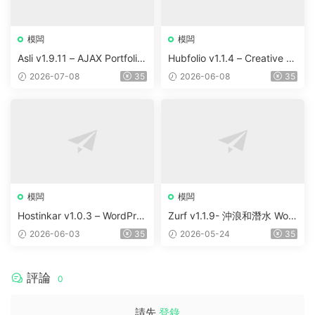
模闆
模闆
Asli v1.9.11 – AJAX Portfolio
Hubfolio v1.1.4 – Creative P
Elementor WordPress Them
ortfolio & Digital Agency Wo
2026-07-08
35
2026-06-08
35
e
rdPress Elementor Theme
模闆
模闆
Hostinkar v1.0.3 – WordPres
Zurf v1.1.9- 沖浪和潛水 Wor
s & WHMCS 主題
dPress主題
2026-06-03
35
2026-05-24
35
評論
0
請先
登錄