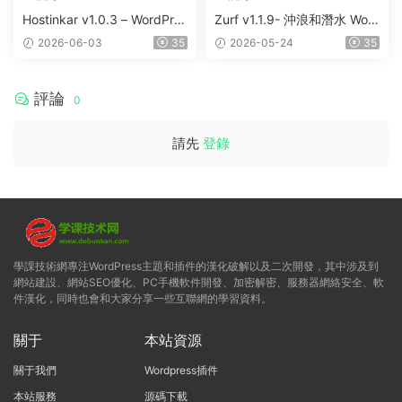
Hostinkar v1.0.3 – WordPres
Zurf v1.1.9- 沖浪和潛水 Wor
s & WHMCS 主題
dPress主題
2026-06-03
35
2026-05-24
35
評論
0
請先
登錄
學課技術網專注WordPress主題和插件的漢化破解以及二次開發，其中涉及到
網站建設、網站SEO優化、PC手機軟件開發、加密解密、服務器網絡安全、軟
件漢化，同時也會和大家分享一些互聯網的學習資料。
關于
本站資源
關于我們
Wordpress插件
本站服務
源碼下載