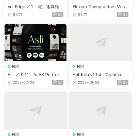
VoltEdge v11 – 電工電氣維修
Flexora Chiropractors Mess
WordPress 主題
age and Physical Therapist
6天前
35
6天前
35
s WordPress Theme v10
模闆
模闆
Asli v1.9.11 – AJAX Portfolio
Hubfolio v1.1.4 – Creative P
Elementor WordPress Them
ortfolio & Digital Agency Wo
2026-07-08
35
2026-06-08
35
e
rdPress Elementor Theme
模闆
模闆