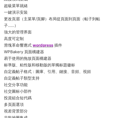
超級菜單就緒
一鍵演示安裝
更改頁眉（主菜單/頁腳）布局從頁面到頁面（帖子到帖
子……）
強大的管理界面
高度可定制
滑塊革命響應式
wordpress
插件
WPBakery 頁面構建器
易于使用的拖放頁面構建器
标準版、粘性版和移動版的單獨标題徽标
自定義帖子格式：圖庫、引用、鏈接、音頻、視頻
自定義帖子類型支持
社交分享功能
社交圖标小部件
投資組合短代碼
多頁面選項
視差背景部分
谷歌地圖集成