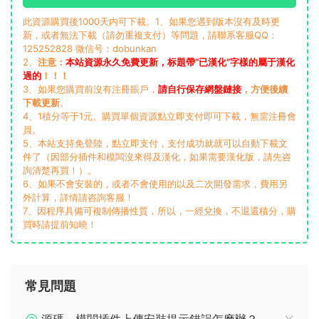
此資源購買後1000天内可下載。1、如果您遇到版本沒有及時更
新，或者無法下載（請勿重複支付）等問題，請聯系客服QQ：
125252828 微信号：dobunkan
2、
注意：
本站資源永久免費更新，标題帶“已漢化”字樣的屬于漢化
過的
！！！
3、如果您購買前沒有注冊賬戶，
請自行保存網盤鏈接
，方便後續
下載更新
。
4、1積分等于1元。購買單個資源點立即支付即可下載，無需注冊會
員。
5、本站支持免登陸，點立即支付，支付成功就就可以自動下載文
件了（因部分插件和模闆沒來得及漢化，如果需要漢化版，請先咨
詢清楚再買！）。
6、如果不會安裝的，或者不會使用的以及二次開發需求，費用另
外計算，詳情請咨詢客服！
7、因程序具備可複制傳播性質，所以，一經兌換，不退還積分，購
買時請提前知曉！
常見問題
源碼、模闆插件上傳安裝提示錯誤怎麽辦？