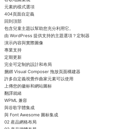
元素的樣式選項
404頁面自定義
回到頂部
包含兒童主題以幫助您充分利用它。
由 WordPress 提供支持的主題選項？定制器
演示内容與實際圖像
專業支持
定期更新
完全可定制的設計和布局
捆綁 Visual Composer 拖放頁面構建器
許多自定義視覺作曲家元素可以使用
上傳您的徽标和網站圖标
翻譯就緒
WPML 兼容
與谷歌字體集成
與 Font Awesome 圖标集成
02 産品網格布局