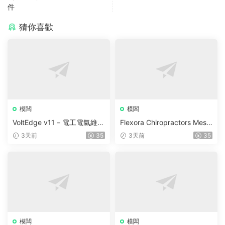
件
猜你喜歡
模闆
模闆
VoltEdge v11 – 電工電氣維修
Flexora Chiropractors Mess
WordPress 主題
age and Physical Therapist
3天前
35
3天前
35
s WordPress Theme v10
模闆
模闆