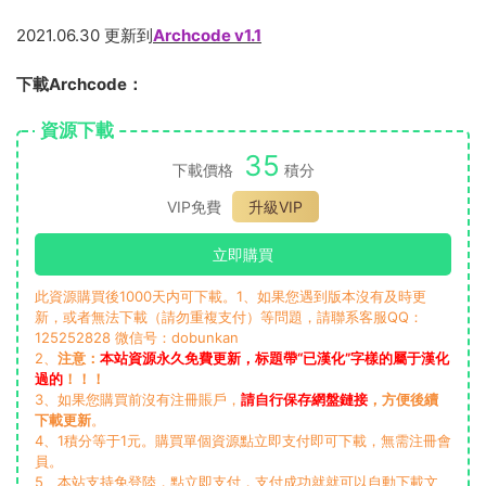
2021.06.30 更新到
Archcode v1.1
下載Archcode：
資源下載
35
下載價格
積分
VIP免費
升級VIP
立即購買
此資源購買後1000天内可下載。1、如果您遇到版本沒有及時更
新，或者無法下載（請勿重複支付）等問題，請聯系客服QQ：
125252828 微信号：dobunkan
2、
注意：
本站資源永久免費更新，标題帶“已漢化”字樣的屬于漢化
過的
！！！
3、如果您購買前沒有注冊賬戶，
請自行保存網盤鏈接
，方便後續
下載更新
。
4、1積分等于1元。購買單個資源點立即支付即可下載，無需注冊會
員。
5、本站支持免登陸，點立即支付，支付成功就就可以自動下載文