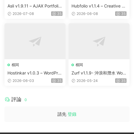
Asli v1.9.11 – AJAX Portfolio
Hubfolio v1.1.4 – Creative P
Elementor WordPress Them
ortfolio & Digital Agency Wo
2026-07-08
35
2026-06-08
35
e
rdPress Elementor Theme
模闆
模闆
Hostinkar v1.0.3 – WordPres
Zurf v1.1.9- 沖浪和潛水 Wor
s & WHMCS 主題
dPress主題
2026-06-03
35
2026-05-24
35
評論
0
請先
登錄