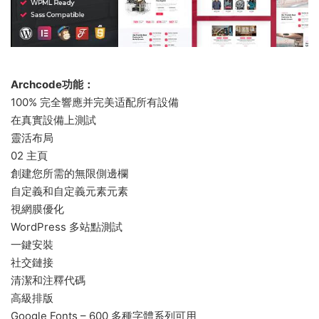
Archcode功能：
100% 完全響應并完美适配所有設備
在真實設備上測試
靈活布局
02 主頁
創建您所需的無限側邊欄
自定義和自定義元素元素
視網膜優化
WordPress 多站點測試
一鍵安裝
社交鏈接
清潔和注釋代碼
高級排版
Google Fonts – 600 多種字體系列可用