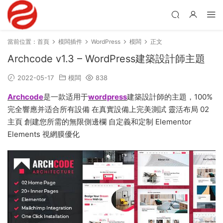
當前位置：
首頁
模闆插件
WordPress
模闆
正文
Archcode v1.3 – WordPress建築設計師主題
2022-05-17
模闆
838
Archcode
是一款适用于
wordpress
建築設計師的主題，100%
完全響應并适合所有設備 在真實設備上完美測試 靈活布局 02
主頁 創建您所需的無限側邊欄 自定義和定制 Elementor
Elements 視網膜優化