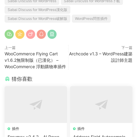
Sabai Discuss for WordPress
Sabai Discuss for WordPress下載
Sabai Discuss for WordPress漢化版
Sabai Discuss for WordPress破解版
WordPress問答插件
上一篇
下一篇
WooCommerce Flying Cart
Archcode v1.3 – WordPress建築
v1.6.2無限制版（已漢化） –
設計師主題
WooCommerce 浮動購物車插件
猜你喜歡
插件
插件
Forumax v2.4.2 – AI Powere
Address Field Autocomplete