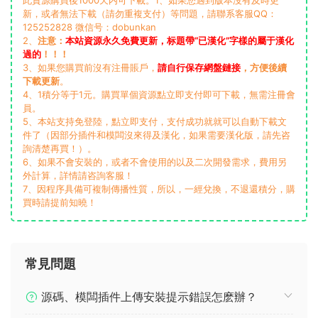
此資源購買後1000天内可下載。1、如果您遇到版本沒有及時更
新，或者無法下載（請勿重複支付）等問題，請聯系客服QQ：
125252828 微信号：dobunkan
2、
注意：
本站資源永久免費更新，标題帶“已漢化”字樣的屬于漢化
過的
！！！
3、如果您購買前沒有注冊賬戶，
請自行保存網盤鏈接
，方便後續
下載更新
。
4、1積分等于1元。購買單個資源點立即支付即可下載，無需注冊會
員。
5、本站支持免登陸，點立即支付，支付成功就就可以自動下載文
件了（因部分插件和模闆沒來得及漢化，如果需要漢化版，請先咨
詢清楚再買！）。
6、如果不會安裝的，或者不會使用的以及二次開發需求，費用另
外計算，詳情請咨詢客服！
7、因程序具備可複制傳播性質，所以，一經兌換，不退還積分，購
買時請提前知曉！
常見問題
源碼、模闆插件上傳安裝提示錯誤怎麽辦？