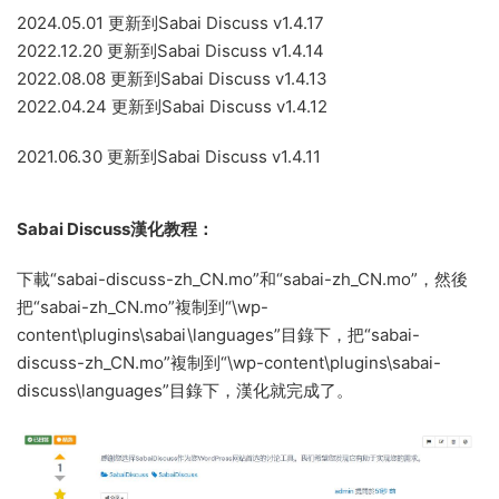
2024.05.01 更新到Sabai Discuss v1.4.17
2022.12.20 更新到Sabai Discuss v1.4.14
2022.08.08 更新到Sabai Discuss v1.4.13
2022.04.24 更新到Sabai Discuss v1.4.12
2021.06.30 更新到Sabai Discuss v1.4.11
Sabai Discuss漢化教程：
下載“sabai-discuss-zh_CN.mo”和“sabai-zh_CN.mo”，然後
把“sabai-zh_CN.mo”複制到“\wp-
content\plugins\sabai\languages”目錄下，把“sabai-
discuss-zh_CN.mo”複制到“\wp-content\plugins\sabai-
discuss\languages”目錄下，漢化就完成了。