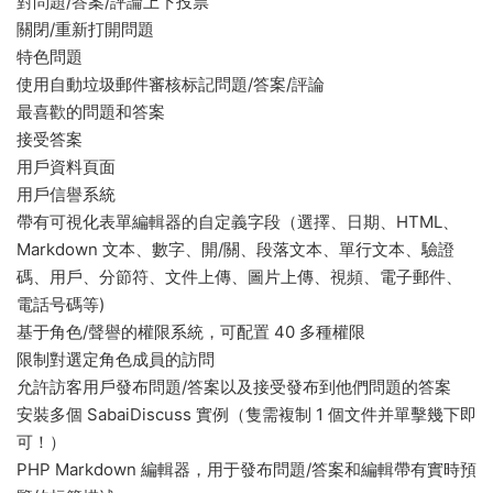
對問題/答案/評論上下投票
關閉/重新打開問題
特色問題
使用自動垃圾郵件審核标記問題/答案/評論
最喜歡的問題和答案
接受答案
用戶資料頁面
用戶信譽系統
帶有可視化表單編輯器的自定義字段（選擇、日期、HTML、
Markdown 文本、數字、開/關、段落文本、單行文本、驗證
碼、用戶、分節符、文件上傳、圖片上傳、視頻、電子郵件、
電話号碼等)
基于角色/聲譽的權限系統，可配置 40 多種權限
限制對選定角色成員的訪問
允許訪客用戶發布問題/答案以及接受發布到他們問題的答案
安裝多個 SabaiDiscuss 實例（隻需複制 1 個文件并單擊幾下即
可！）
PHP Markdown 編輯器，用于發布問題/答案和編輯帶有實時預