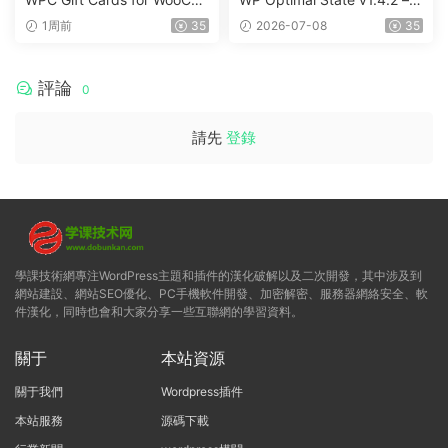
mmerce (Premium) v1.0.2
WordPress 優化、清理和安
1周前
35
2026-07-08
35
全套件
評論
0
請先
登錄
學課技術網專注WordPress主題和插件的漢化破解以及二次開發，其中涉及到
網站建設、網站SEO優化、PC手機軟件開發、加密解密、服務器網絡安全、軟
件漢化，同時也會和大家分享一些互聯網的學習資料。
關于
本站資源
關于我們
Wordpress插件
本站服務
源碼下載