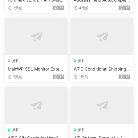
d Advanced Community For
For WooCommerce v1.3.2
2天前
35
4天前
35
um Plugin
插件
插件
MainWP SSL Monitor Extens
WPC Conditional Shipping &
ion v5.2
Payments (Premium) v1.0.2
7天前
35
1周前
35
插件
插件
WPC Gift Cards for WooCo
WP Optimal State v1.4.2 –