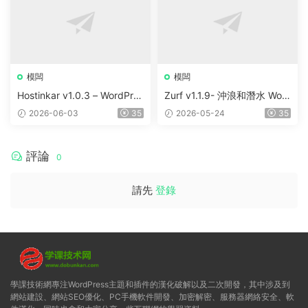
模闆
模闆
Hostinkar v1.0.3 – WordPres
Zurf v1.1.9- 沖浪和潛水 Wor
s & WHMCS 主題
dPress主題
2026-06-03
35
2026-05-24
35
評論
0
請先
登錄
學課技術網專注WordPress主題和插件的漢化破解以及二次開發，其中涉及到
網站建設、網站SEO優化、PC手機軟件開發、加密解密、服務器網絡安全、軟