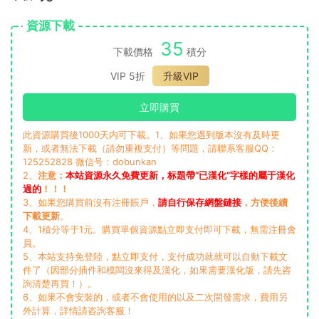
資源下載
35
下載價格
積分
VIP 5折
升級VIP
立即購買
此資源購買後1000天内可下載。1、如果您遇到版本沒有及時更
新，或者無法下載（請勿重複支付）等問題，請聯系客服QQ：
125252828 微信号：dobunkan
2、
注意：
本站資源永久免費更新，标題帶“已漢化”字樣的屬于漢化
過的
！！！
3、如果您購買前沒有注冊賬戶，
請自行保存網盤鏈接
，方便後續
下載更新
。
4、1積分等于1元。購買單個資源點立即支付即可下載，無需注冊會
員。
5、本站支持免登陸，點立即支付，支付成功就就可以自動下載文
件了（因部分插件和模闆沒來得及漢化，如果需要漢化版，請先咨
詢清楚再買！）。
6、如果不會安裝的，或者不會使用的以及二次開發需求，費用另
外計算，詳情請咨詢客服！