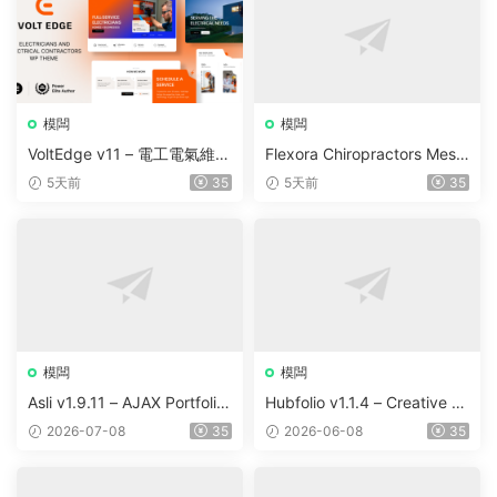
模闆
模闆
VoltEdge v11 – 電工電氣維修
Flexora Chiropractors Mess
WordPress 主題
age and Physical Therapist
5天前
35
5天前
35
s WordPress Theme v10
模闆
模闆
Asli v1.9.11 – AJAX Portfolio
Hubfolio v1.1.4 – Creative P
Elementor WordPress Them
ortfolio & Digital Agency Wo
2026-07-08
35
2026-06-08
35
e
rdPress Elementor Theme