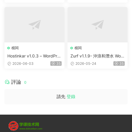
e
rdPress Elementor Theme
模闆
模闆
Hostinkar v1.0.3 – WordPres
Zurf v1.1.9- 沖浪和潛水 Wor
s & WHMCS 主題
dPress主題
2026-06-03
35
2026-05-24
35
評論
0
請先
登錄