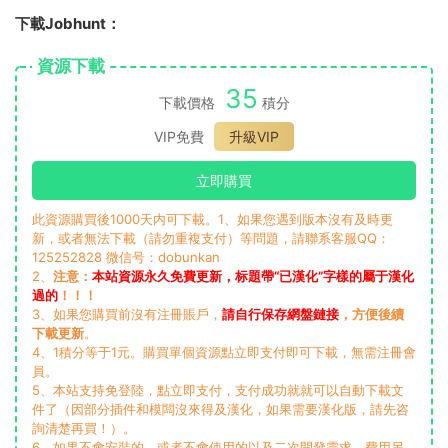
下載Jobhunt：
資源下載
35
下載價格
積分
VIP免費
升級VIP
立即購買
此資源購買後1000天内可下載。1、如果您遇到版本沒有及時更
新，或者無法下載（請勿重複支付）等問題，請聯系客服QQ：
125252828 微信号：dobunkan
2、
注意：
本站資源永久免費更新，标題帶“已漢化”字樣的屬于漢化
過的
！！！
3、如果您購買前沒有注冊賬戶，
請自行保存網盤鏈接
，方便後續
下載更新
。
4、1積分等于1元。購買單個資源點立即支付即可下載，無需注冊會
員。
5、本站支持免登陸，點立即支付，支付成功就就可以自動下載文
件了（因部分插件和模闆沒來得及漢化，如果需要漢化版，請先咨
詢清楚再買！）。
6、如果不會安裝的，或者不會使用的以及二次開發需求，費用另