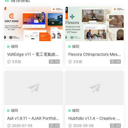
模闆
模闆
VoltEdge v11 – 電工電氣維修
Flexora Chiropractors Mess
WordPress 主題
age and Physical Therapist
3天前
35
3天前
35
s WordPress Theme v10
模闆
模闆
Asli v1.9.11 – AJAX Portfolio
Hubfolio v1.1.4 – Creative P
Elementor WordPress Them
ortfolio & Digital Agency Wo
2026-07-08
35
2026-06-08
35