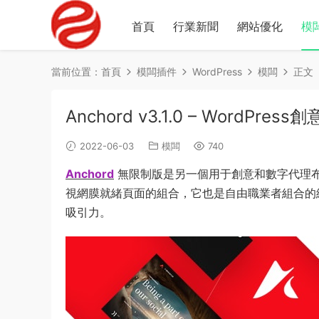
首頁
行業新聞
網站優化
模
當前位置：
首頁
模闆插件
WordPress
模闆
正文
Anchord v3.1.0 – Word
2022-06-03
模闆
740
Anchord
無限制版是另一個用于創意和數字代理
視網膜就緒頁面的組合，它也是自由職業者組合的絕佳
吸引力。