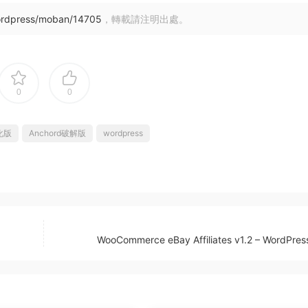
ordpress/moban/14705
，轉載請注明出處。
0
0
漢化版
Anchord破解版
wordpress
WooCommerce eBay Affiliates v1.2 – WordPre