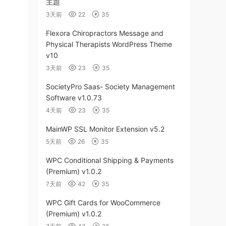
主題
3天前
22
35
Flexora Chiropractors Message and
Physical Therapists WordPress Theme
v10
3天前
23
35
SocietyPro Saas- Society Management
Software v1.0.73
4天前
23
35
MainWP SSL Monitor Extension v5.2
5天前
26
35
WPC Conditional Shipping & Payments
(Premium) v1.0.2
7天前
42
35
WPC Gift Cards for WooCommerce
(Premium) v1.0.2