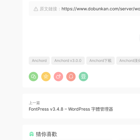
原文鏈接：
https://www.dobunkan.com/server/w
Anchord
Anchord v3.0.0
Anchord下載
Anchord
上一篇
FontPress v3.4.8 – WordPress 字體管理器
猜你喜歡