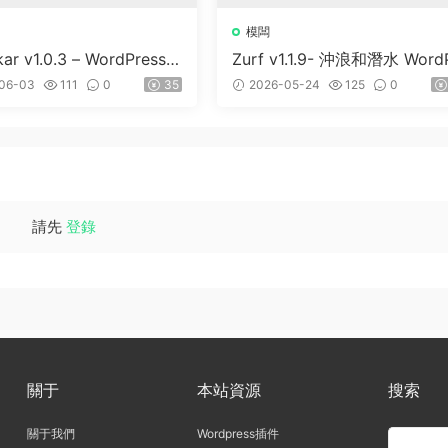
模闆
kar v1.0.3 – WordPress &
Zurf v1.1.9- 沖浪和潛水 Word
S 主題
ess主題
06-03
111
0
35
2026-05-24
125
0
請先
登錄
關于
本站資源
搜索
關于我們
Wordpress插件