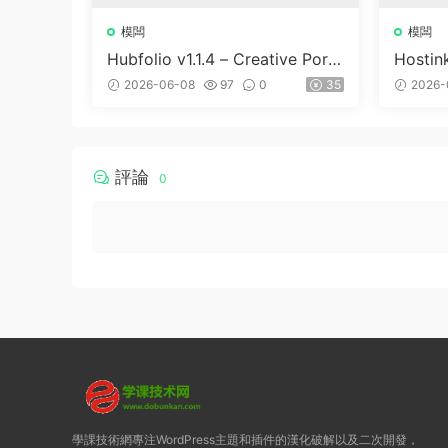
模闆
模闆
Hubfolio v1.1.4 – Creative Portf
Hostin
olio & Digital Agency WordPre
WHMC
2026-06-08
97
0
35
2026-
ss Elementor Theme
評論
0
學課技術網專注WordPress主題和插件的漢化破解以及二次開發，