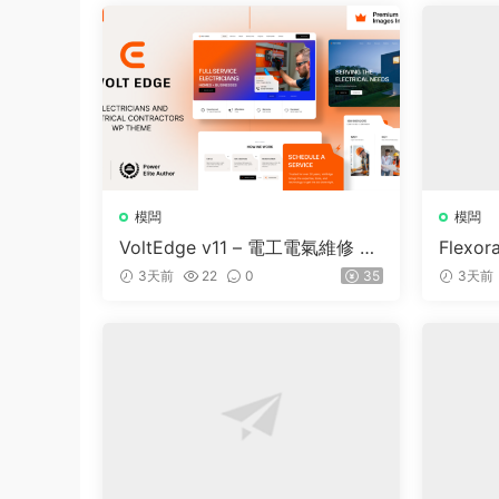
模闆
模闆
VoltEdge v11 – 電工電氣維修 W
Flexor
ordPress 主題
e and 
3天前
22
0
35
3天前
dPress