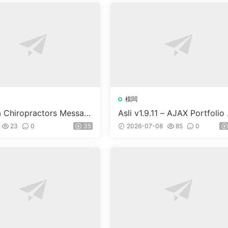
模闆
a Chiropractors Messag
Asli v1.9.11 – AJAX Portfolio 
Physical Therapists Wor
ementor WordPress Theme
23
0
35
2026-07-08
85
0
 Theme v10