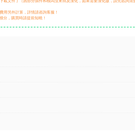
動下載文件了（因部分插件和模闆沒來得及漢化，如果需要漢化版，請先咨詢清
，費用另外計算，詳情請咨詢客服！
積分，購買時請提前知曉！