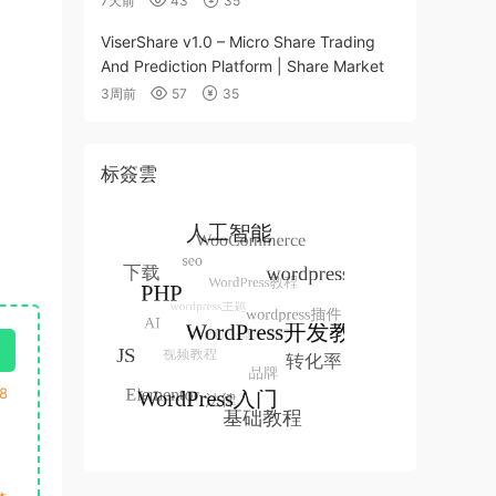
7天前
43
35
ViserShare v1.0 – Micro Share Trading
And Prediction Platform | Share Market
3周前
57
35
标簽雲
8