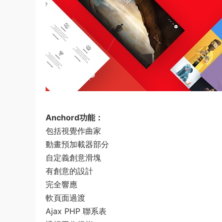
Anchord功能：
包括視覺作曲家
動畫預加載器部分
自定義創意滑塊
有創意的設計
完全響應
軟頁面過渡
Ajax PHP 聯系表