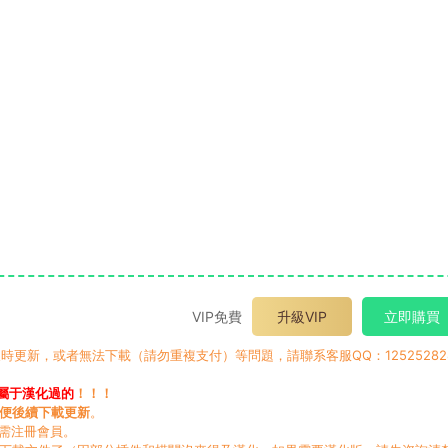
VIP免費
升級VIP
立即購買
時更新，或者無法下載（請勿重複支付）等問題，請聯系客服QQ：12525282
屬于漢化過的
！！！
便後續下載更新
。
無需注冊會員。