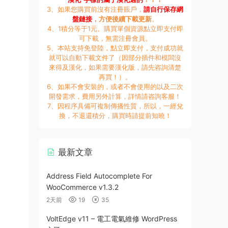
3、如果您購買前沒有注冊賬戶，
請自行保存網
盤鏈接
，方便後續下載更新
。
4、1積分等于1元。購買單個資源點立即支付即
可下載，無需注冊會員。
5、本站支持免登陸，點立即支付，支付成功就
就可以自動下載文件了（因部分插件和模闆沒
來得及漢化，如果需要漢化版，請先咨詢清楚
再買！）。
6、如果不會安裝的，或者不會使用的以及二次
開發需求，費用另外計算，詳情請咨詢客服！
7、因程序具備可複制傳播性質，所以，一經兌
換，不退還積分，購買時請提前知曉！
最新文章
Address Field Autocomplete For
WooCommerce v1.3.2
2天前
19
35
VoltEdge v11 – 電工電氣維修 WordPress