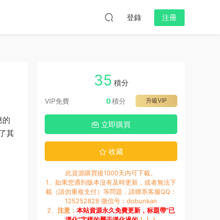
登錄
注冊
35
積分
VIP免費
0
積分
升級VIP
應的
立即購買
了其
收藏
此資源購買後1000天内可下載。
1、如果您遇到版本沒有及時更新，或者無法下
載（請勿重複支付）等問題，請聯系客服QQ：
125252828 微信号：dobunkan
2、
注意：
本站資源永久免費更新，标題帶“已
漢化”字樣的屬于漢化過的
！！！