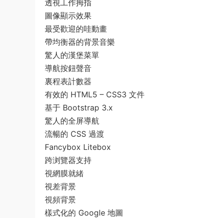
透視工作拇指
圖像顯示效果
最受歡迎的哇動畫
帶均衡器的背景音樂
驚人的漢堡菜單
導航按鈕聲音
裏程表計數器
有效的 HTML5 – CSS3 文件
基于 Bootstrap 3.x
驚人的全屏導航
流暢的 CSS 過渡
Fancybox Litebox
跨浏覽器支持
視網膜就緒
視差背景
視頻背景
樣式化的 Google 地圖