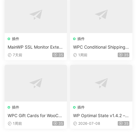
插件
插件
MainWP SSL Monitor Extens
WPC Conditional Shipping &
ion v5.2
Payments (Premium) v1.0.2
7天前
35
1周前
35
插件
插件
WPC Gift Cards for WooCo
WP Optimal State v1.4.2 –
mmerce (Premium) v1.0.2
WordPress 優化、清理和安
1周前
35
2026-07-08
35
全套件