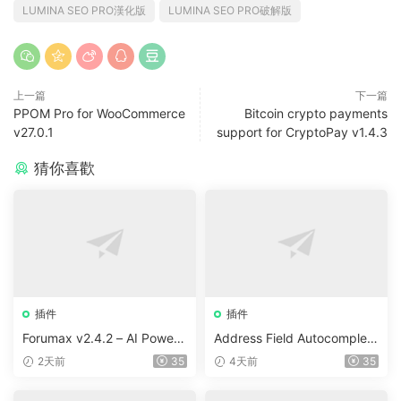
LUMINA SEO PRO漢化版
LUMINA SEO PRO破解版
上一篇
下一篇
PPOM Pro for WooCommerce
Bitcoin crypto payments
v27.0.1
support for CryptoPay v1.4.3
猜你喜歡
插件
插件
Forumax v2.4.2 – AI Powere
Address Field Autocomplete
d Advanced Community For
For WooCommerce v1.3.2
2天前
35
4天前
35
um Plugin