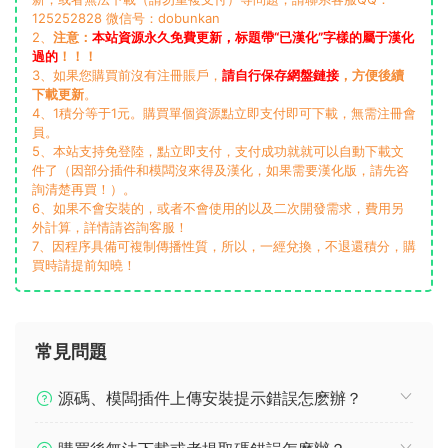
125252828 微信号：dobunkan
2、
注意：
本站資源永久免費更新，标題帶“已漢化”字樣的屬于漢化
過的
！！！
3、如果您購買前沒有注冊賬戶，
請自行保存網盤鏈接
，方便後續
下載更新
。
4、1積分等于1元。購買單個資源點立即支付即可下載，無需注冊會
員。
5、本站支持免登陸，點立即支付，支付成功就就可以自動下載文
件了（因部分插件和模闆沒來得及漢化，如果需要漢化版，請先咨
詢清楚再買！）。
6、如果不會安裝的，或者不會使用的以及二次開發需求，費用另
外計算，詳情請咨詢客服！
7、因程序具備可複制傳播性質，所以，一經兌換，不退還積分，購
買時請提前知曉！
常見問題
源碼、模闆插件上傳安裝提示錯誤怎麽辦？