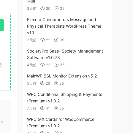
主題
3天前
20
35
Flexora Chiropractors Message and
Physical Therapists WordPress Theme
v10
3天前
22
35
SocietyPro Saas- Society Management
Software v1.0.73
楚
4天前
23
35
MainWP SSL Monitor Extension v5.2
5天前
26
35
WPC Conditional Shipping & Payments
(Premium) v1.0.2
7天前
41
35
WPC Gift Cards for WooCommerce
(Premium) v1.0.2