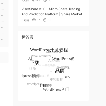
7天前
43
35
ViserShare v1.0 – Micro Share Trading
And Prediction Platform | Share Market
3周前
57
35
标簽雲