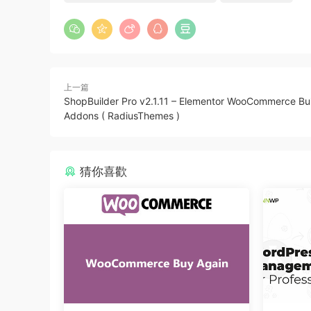
上一篇
ShopBuilder Pro v2.1.11 – Elementor WooCommerce Bui
Addons ( RadiusThemes )
猜你喜歡