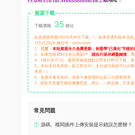
資源下載
35
下載價格
積分
此資源購買後10000天内可下載。1、如果您遇到版本沒
125252828 微信号：dobunkan
2、
注意：
本站資源永久免費更新，标題帶“已漢化”字樣的
3、如果您購買前沒有注冊賬戶，
請自行保存網盤鏈接
，方
4、1積分等于1元。購買單個資源點立即支付即可下載，
5、本站支持免登陸，點立即支付，支付成功就就可以自
再買！）。
6、如果不會安裝的，或者不會使用的以及二次開發需求
7、因程序具備可複制傳播性質，所以，一經兌換，不退還
常見問題
源碼、模闆插件上傳安裝提示錯誤怎麽辦？