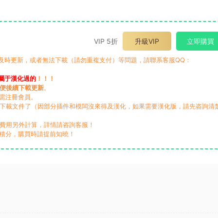
VIP 5折
升級VIP
立即購買
有及時更新，或者無法下載（請勿重複支付）等問題，請聯系客服QQ：
屬于漢化過的
！！！
便後續下載更新
。
無需注冊會員。
動下載文件了（因部分插件和模闆沒來得及漢化，如果需要漢化版，請先咨詢清
，費用另外計算，詳情請咨詢客服！
積分，購買時請提前知曉！