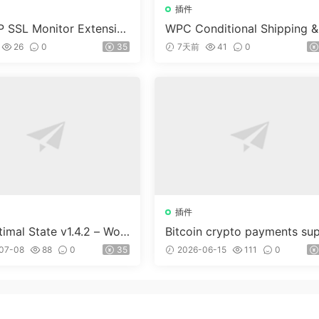
插件
 SSL Monitor Extensio
WPC Conditional Shipping &
ayments (Premium) v1.0.2
26
0
35
7天前
41
0
插件
imal State v1.4.2 – Wor
Bitcoin crypto payments su
ss 優化、清理和安全套件
ort for CryptoPay v1.4.3
07-08
88
0
35
2026-06-15
111
0