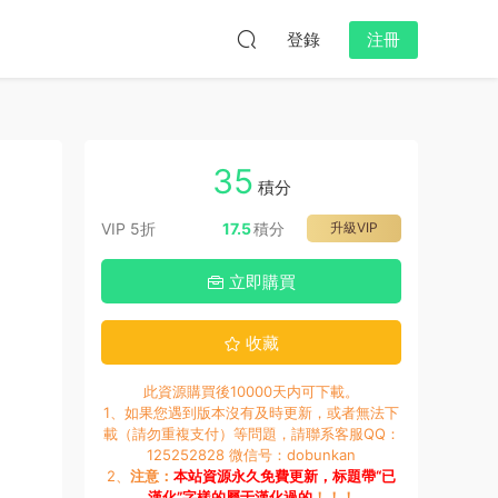
登錄
注冊
35
積分
VIP 5折
17.5
積分
升級VIP
立即購買
收藏
此資源購買後10000天内可下載。
1、如果您遇到版本沒有及時更新，或者無法下
載（請勿重複支付）等問題，請聯系客服QQ：
125252828 微信号：dobunkan
2、
注意：
本站資源永久免費更新，标題帶“已
漢化”字樣的屬于漢化過的
！！！