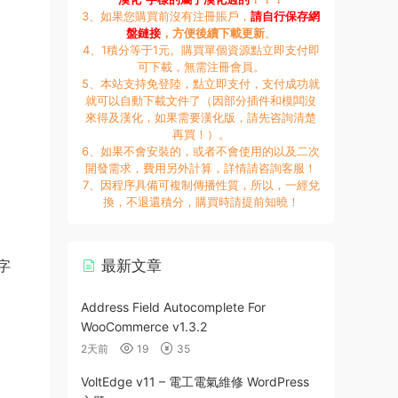
3、如果您購買前沒有注冊賬戶，
請自行保存網
盤鏈接
，方便後續下載更新
。
4、1積分等于1元。購買單個資源點立即支付即
可下載，無需注冊會員。
5、本站支持免登陸，點立即支付，支付成功就
就可以自動下載文件了（因部分插件和模闆沒
來得及漢化，如果需要漢化版，請先咨詢清楚
再買！）。
6、如果不會安裝的，或者不會使用的以及二次
開發需求，費用另外計算，詳情請咨詢客服！
7、因程序具備可複制傳播性質，所以，一經兌
換，不退還積分，購買時請提前知曉！
字
最新文章
Address Field Autocomplete For
WooCommerce v1.3.2
2天前
19
35
VoltEdge v11 – 電工電氣維修 WordPress