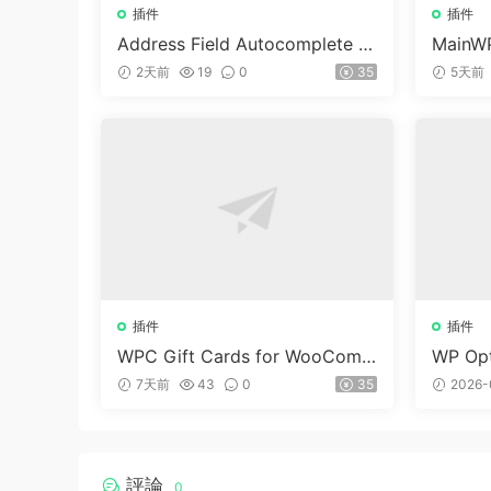
插件
插件
Address Field Autocomplete F
MainWP
or WooCommerce v1.3.2
n v5.2
2天前
19
0
35
5天前
插件
插件
WPC Gift Cards for WooCom
WP Opt
merce (Premium) v1.0.2
dPre
7天前
43
0
35
2026-
評論
0